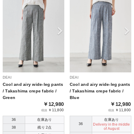
DEAI
DEAI
Cool and airy wide-leg pants
Cool and airy wide-leg pants
/ Takashima crepe fabric /
/ Takashima crepe fabric /
Green
Blue
￥12,980
￥12,980
￥11,800
￥11,800
税抜
税抜
36
在庫あり
在庫あり
36
Delivery in the middle
38
残り 2点
of August