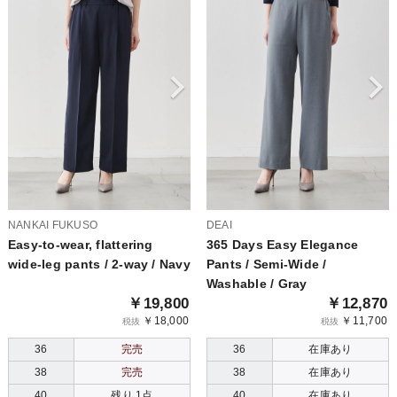
NANKAI FUKUSO
DEAI
Easy-to-wear, flattering
365 Days Easy Elegance
wide-leg pants / 2-way / Navy
Pants / Semi-Wide /
Washable / Gray
￥19,800
￥12,870
￥18,000
￥11,700
税抜
税抜
36
完売
36
在庫あり
38
完売
38
在庫あり
40
残り 1点
40
在庫あり