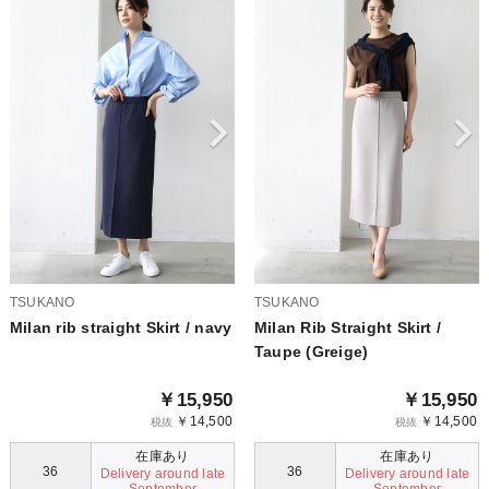
TSUKANO
TSUKANO
Milan rib straight Skirt / navy
Milan Rib Straight Skirt /
Taupe (Greige)
￥15,950
￥15,950
￥14,500
￥14,500
税抜
税抜
在庫あり
在庫あり
36
36
Delivery around late
Delivery around late
September
September