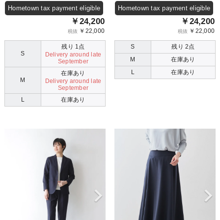
Hometown tax payment eligible
Hometown tax payment eligible
￥24,200
￥24,200
￥22,000
￥22,000
税抜
税抜
残り 1点
S
残り 2点
S
Delivery around late
M
在庫あり
September
L
在庫あり
在庫あり
M
Delivery around late
September
L
在庫あり