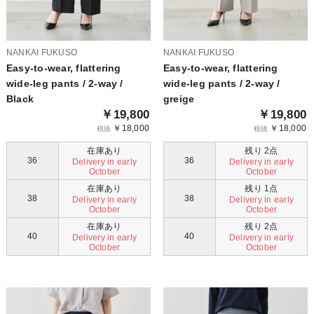
NANKAI FUKUSO
NANKAI FUKUSO
Easy-to-wear, flattering
Easy-to-wear, flattering
wide-leg pants / 2-way /
wide-leg pants / 2-way /
Black
greige
￥19,800
￥19,800
￥18,000
￥18,000
税抜
税抜
在庫あり
残り 2点
36
36
Delivery in early
Delivery in early
October
October
在庫あり
残り 1点
38
38
Delivery in early
Delivery in early
October
October
在庫あり
残り 2点
40
40
Delivery in early
Delivery in early
October
October