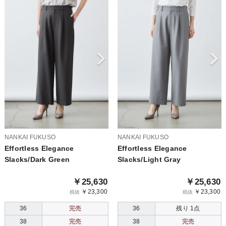
NANKAI FUKUSO
NANKAI FUKUSO
Effortless Elegance
Effortless Elegance
Slacks/Dark Green
Slacks/Light Gray
￥25,630
￥25,630
￥23,300
￥23,300
税抜
税抜
36
完売
36
残り 1点
38
完売
38
完売