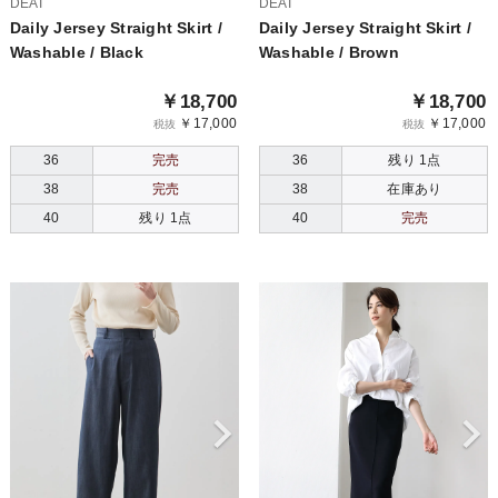
DEAI
DEAI
Daily Jersey Straight Skirt /
Daily Jersey Straight Skirt /
Washable / Black
Washable / Brown
￥18,700
￥18,700
￥17,000
￥17,000
税抜
税抜
36
完売
36
残り 1点
38
完売
38
在庫あり
40
残り 1点
40
完売