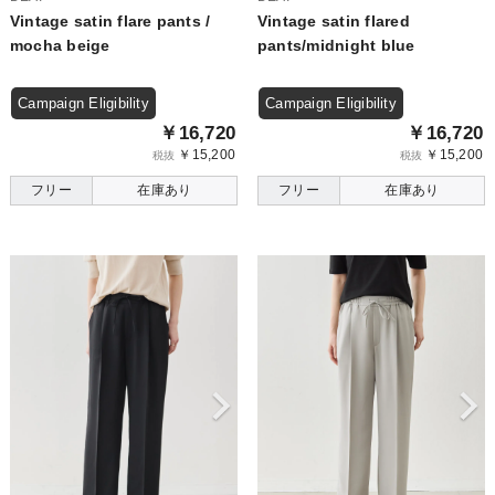
Vintage satin flare pants /
Vintage satin flared
mocha beige
pants/midnight blue
Campaign Eligibility
Campaign Eligibility
￥16,720
￥16,720
￥15,200
￥15,200
税抜
税抜
フリー
在庫あり
フリー
在庫あり