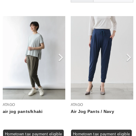
ATAGO
ATAGO
air jog pants/khaki
Air Jog Pants / Navy
Hometown tax payment eligible
Hometown tax payment eligible