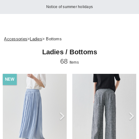
[Important] HITOYOSHI Custom Shirt Orders Reopened
Accessories
>
Ladies
> Bottoms
Ladies / Bottoms
68
Items
NEW