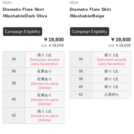
DEAI
DEAI
Dramatic Flare Skirt
Dramatic Flare Skirt
/Washable/Dark Olive
/Washable/Beige
Campaign Eligibility
Campaign Eligibility
￥19,800
￥19,800
￥18,000
￥18,000
税抜
税抜
残り 1点
残り 1点
34
34
Delivered around
Delivered around
early November
early November
36
在庫あり
36
残り 1点
在庫あり
38
残り 1点
38
Delivery in early
40
残り 1点
October
42
入荷待ち
在庫あり
40
Delivery in early
October
残り 1点
42
Delivery in early
October