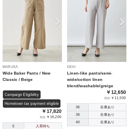
MARUKA
DEAI
Wide Baker Pants / New
Linen-like pants/semi-
Classic / Beige
wide/cotton linen
blend/washable/greige
￥12,650
Campaign Eligibility
￥11,500
税抜
Hometown tax payment eligible
36
在庫あり
￥17,820
38
在庫あり
￥16,200
税抜
40
在庫あり
S
入荷待ち