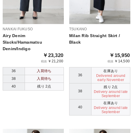
NANKAI FUKUSO
TSUKANO
Airy Denim
Milan Rib Straight Skirt /
Slacks/Hamamatsu
Black
Denim/Indigo
￥23,320
￥15,950
￥21,200
￥14,500
税抜
税抜
36
入荷待ち
在庫あり
36
Delivered around
38
入荷待ち
early November
40
残り 2点
残り 2点
38
Delivery around late
September
在庫あり
40
Delivery around late
September