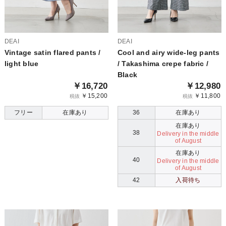
DEAI
DEAI
Vintage satin flared pants /
Cool and airy wide-leg pants
light blue
/ Takashima crepe fabric /
Black
￥16,720
￥12,980
￥15,200
￥11,800
税抜
税抜
フリー
在庫あり
36
在庫あり
在庫あり
38
Delivery in the middle
of August
在庫あり
40
Delivery in the middle
of August
42
入荷待ち