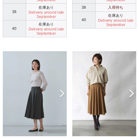
在庫あり
38
入荷待ち
38
Delivery around late
在庫あり
September
40
Delivery around late
在庫あり
September
40
Delivery around late
September