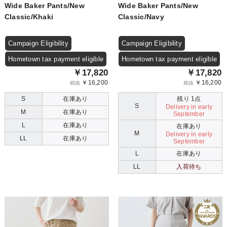
Wide Baker Pants/New
Wide Baker Pants/New
Classic/Khaki
Classic/Navy
Campaign Eligibility
Campaign Eligibility
Hometown tax payment eligible
Hometown tax payment eligible
￥17,820
￥17,820
￥16,200
￥16,200
税抜
税抜
S
在庫あり
残り 1点
S
Delivery in early
M
在庫あり
September
L
在庫あり
在庫あり
M
Delivery in early
LL
在庫あり
September
L
在庫あり
LL
入荷待ち