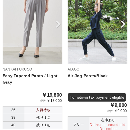
NANKAI FUKUSO
ATAGO
Easy Tapered Pants / Light
Air Jog Pants/Black
Gray
￥19,800
Hometown tax payment eligible
￥18,000
税抜
￥9,900
36
入荷待ち
￥9,000
税抜
38
残り 1点
在庫あり
フリー
Delivered around mid-
40
残り 1点
December