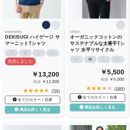
KAWASHIMA
EPOCH
DEKISUGI
ハイゲージ
サ
オーガニックコットンの
マーニットTシャツ
サステナブルな太番手Tシ
ャツ
水平リサイクル
S
M
L
LL
S
M
L
LL
完売しました
￥5,500
￥13,200
￥5,000
税抜
￥12,000
税抜
(
18件
)
(
7件
)
全てのカラー / 在庫
全てのカラー / 在庫
商品を詳しく見る
商品を詳しく見る