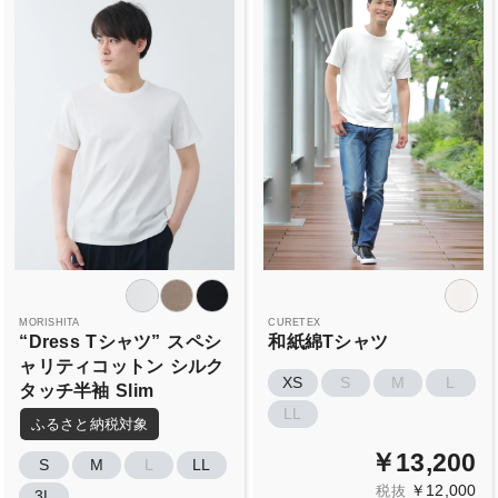
MORISHITA
CURETEX
“Dress
Tシャツ”
スペシ
和紙綿Tシャツ
ャリティコットン
シルク
XS
S
M
L
タッチ半袖
Slim
LL
ふるさと納税対象
￥13,200
S
M
L
LL
￥12,000
税抜
3L