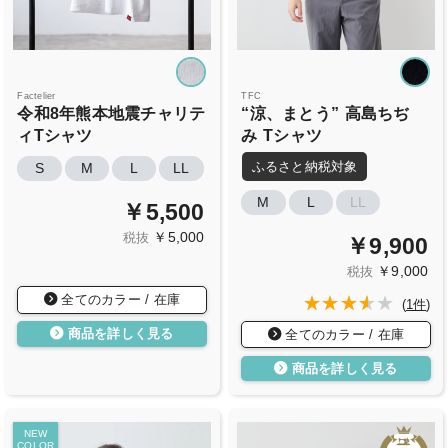
Factelier
TFC
令和8年熊本地震チャリテ
“涼、まとう”
高島ちぢ
ィTシャツ
み
Tシャツ
ふるさと納税対象
S
M
L
LL
M
L
LL
￥5,500
￥5,000
税抜
￥9,900
￥9,000
税抜
全てのカラー / 在庫
(
1件
)
商品を詳しく見る
全てのカラー / 在庫
商品を詳しく見る
NEW
COLOR