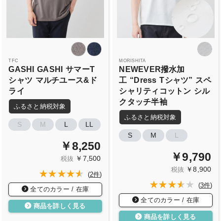
TFC
MORISHITA
GASHI
GASHI
サマーT
NEWEVER撥水加
シャツ
マルチユース&ド
工
“Dress
Tシャツ”
スペ
ライ
シャリティコットン
シル
クタッチ半袖
ふるさと納税対象
ふるさと納税対象
S
M
L
LL
S
M
L
￥8,250
￥9,790
￥7,500
税抜
￥8,900
税抜
(
2件
)
(
3件
)
全てのカラー / 在庫
全てのカラー / 在庫
商品を詳しく見る
商品を詳しく見る