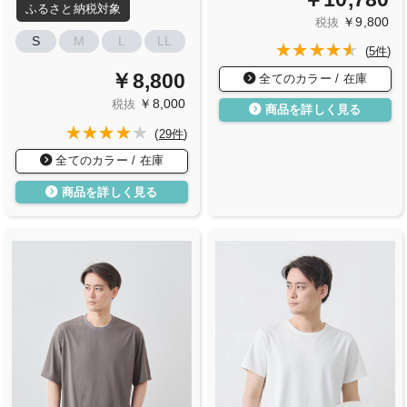
ふるさと納税対象
￥9,800
税抜
S
M
L
LL
(
5件
)
￥8,800
全てのカラー / 在庫
￥8,000
税抜
商品を詳しく見る
(
29件
)
全てのカラー / 在庫
商品を詳しく見る