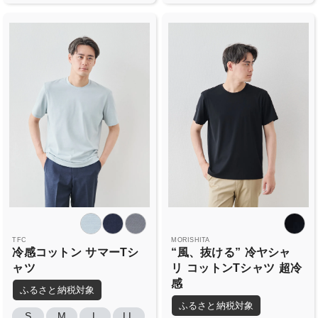
TFC
MORISHITA
冷感コットン
サマーTシ
“風、抜ける”
冷ヤシャ
ャツ
リ
コットンTシャツ
超冷
感
ふるさと納税対象
ふるさと納税対象
S
M
L
LL