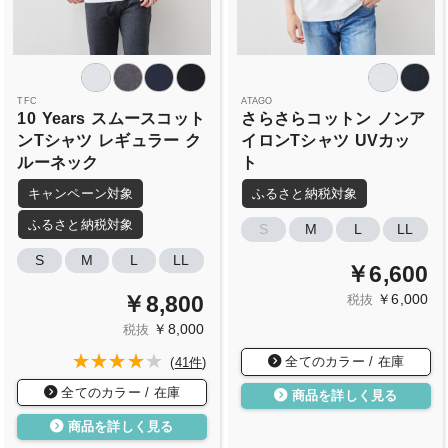
TFC
ATAGO
10
Years
スムースコット
さらさらコットン
ノンア
ンTシャツ
レギュラー
ク
イロンTシャツ
UVカッ
ルーネック
ト
キャンペーン対象
ふるさと納税対象
ふるさと納税対象
S
M
L
LL
S
M
L
LL
￥6,600
￥6,000
￥8,800
税抜
￥8,000
税抜
全てのカラー / 在庫
(
41件
)
全てのカラー / 在庫
商品を詳しく見る
商品を詳しく見る