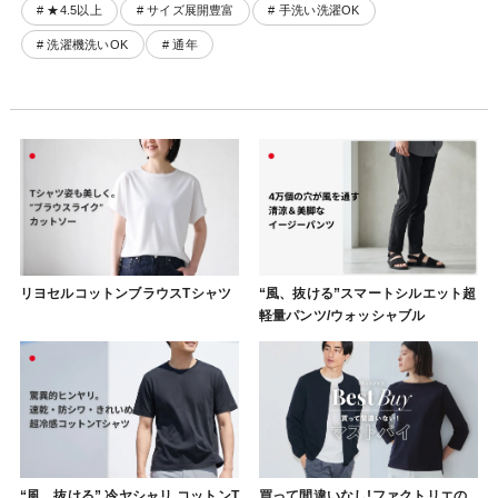
# ★4.5以上
# サイズ展開豊富
# 手洗い洗濯OK
# 洗濯機洗いOK
# 通年
リヨセルコットンブラウスTシャツ
“風、抜ける”スマートシルエット超
軽量パンツ/ウォッシャブル
“風、抜ける” 冷ヤシャリ コットンT
買って間違いなし!ファクトリエの