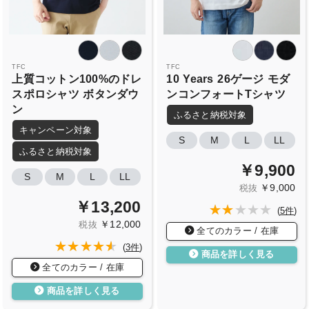
TFC
TFC
上質コットン100%のドレ
10
Years
26ゲージ
モダ
スポロシャツ
ボタンダウ
ンコンフォートTシャツ
ン
ふるさと納税対象
キャンペーン対象
S
M
L
LL
ふるさと納税対象
￥9,900
S
M
L
LL
￥9,000
税抜
￥13,200
(
5件
)
￥12,000
税抜
全てのカラー / 在庫
(
3件
)
商品を詳しく見る
全てのカラー / 在庫
商品を詳しく見る