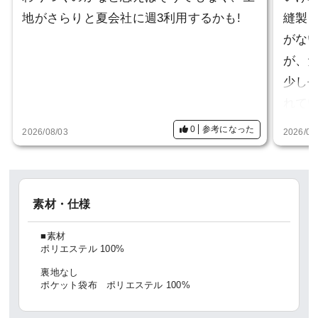
地がさらりと夏会社に週3利用するかも!
縫製
がな
が、
少し
れて
す。
0
参考になった
2026/08/03
2026/07
素材・仕様
■素材
ポリエステル 100%
裏地なし
ポケット袋布 ポリエステル 100%