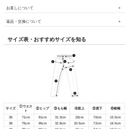
お直しについて
返品・交換について
サイズ表・おすすめサイズを知る
①ウエス
サイズ
②ヒップ
③もも幅
④股上
⑤股下
⑥裾幅
ト
36
71cm
91cm
31.3cm
20cm
70cm
15.5cm
38
75cm
95cm
32.8cm
20.5cm
72cm
16.5cm