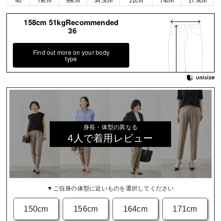
40
79cm
99cm
34.3cm
21cm
74cm
17.5cm
158cm 51kgRecommended
36
Find out more on your body
type
身長・体型の異なる
4人で着用レビュー
▼ご自身の体型に近いものを選択してください
150cm
156cm
164cm
171cm