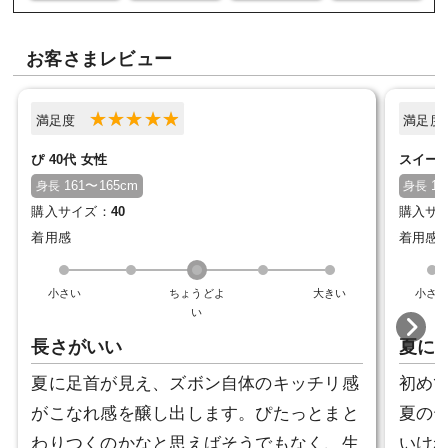
お客さまレビュー
満足度
満足
ぴ 40代 女性
スイート
161〜165cm
15
身長
身長
購入サイズ：
40
購入サ
着用感
着用感
小さい
ちょうどよ
大きい
小さ
い
長さがいい
夏に
夏に足首が見え、ズボン自体のキッチリ感
初め
がこなれ感を醸し出します。ぴたっとまと
夏の
わりつくのかなと思えばそうでもなく、生
いけ