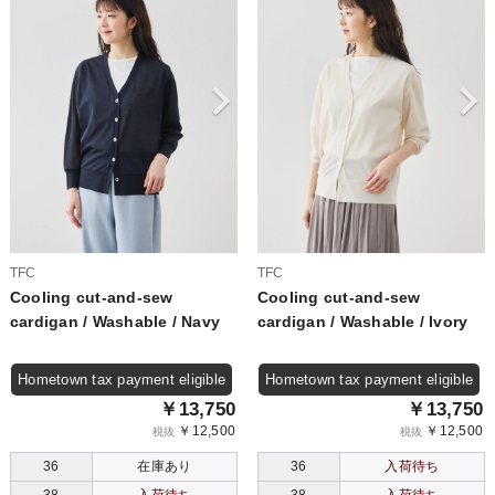
TFC
TFC
Cooling cut-and-sew
Cooling cut-and-sew
cardigan / Washable / Navy
cardigan / Washable / Ivory
Hometown tax payment eligible
Hometown tax payment eligible
￥13,750
￥13,750
￥12,500
￥12,500
税抜
税抜
36
在庫あり
36
入荷待ち