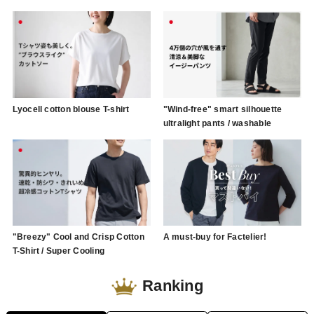
Lyocell cotton blouse T-shirt
"Wind-free" smart silhouette
ultralight pants / washable
"Breezy" Cool and Crisp Cotton
A must-buy for Factelier!
T-Shirt / Super Cooling
Ranking