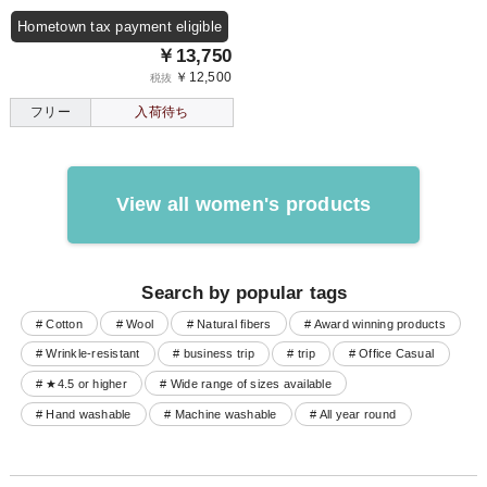
Hometown tax payment eligible
￥13,750
￥12,500
税抜
フリー
入荷待ち
View all women's products
Search by popular tags
# Cotton
# Wool
# Natural fibers
# Award winning products
# Wrinkle-resistant
# business trip
# trip
# Office Casual
# ★4.5 or higher
# Wide range of sizes available
# Hand washable
# Machine washable
# All year round