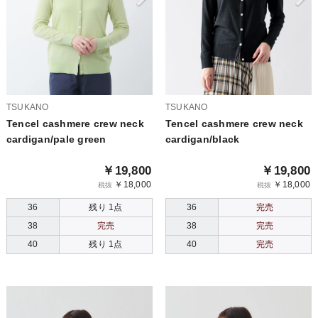
TSUKANO
TSUKANO
Tencel cashmere crew neck
Tencel cashmere crew neck
cardigan/pale green
cardigan/black
￥19,800
￥19,800
￥18,000
￥18,000
税抜
税抜
36
残り 1点
36
完売
38
完売
38
完売
40
残り 1点
40
完売