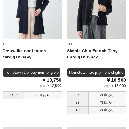
TFC
TFC
Dress-like cool touch
Simple Chic French Terry
cardigan/navy
Cardigan/Black
Hometown tax payment eligible
Hometown tax payment eligible
￥13,750
￥16,500
￥12,500
￥15,000
税抜
税抜
フリー
在庫あり
36
在庫あり
38
在庫あり
40
在庫あり