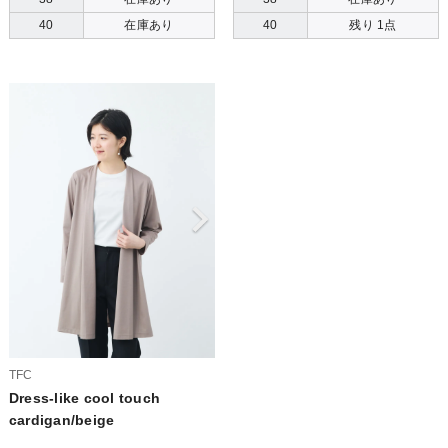
40
在庫あり
40
残り 1点
TFC
Dress-like cool touch
cardigan/beige