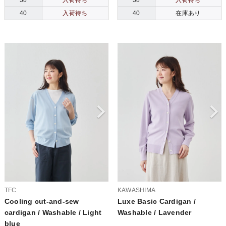
38
入荷待ち
38
入荷待ち
40
入荷待ち
40
在庫あり
TFC
KAWASHIMA
Cooling cut-and-sew
Luxe Basic Cardigan /
cardigan / Washable / Light
Washable / Lavender
blue