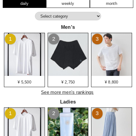
daily
weekly
month
Men's
1
2
3
¥ 5,500
¥ 2,750
¥ 8,800
See more men's rankings
Ladies
1
2
3