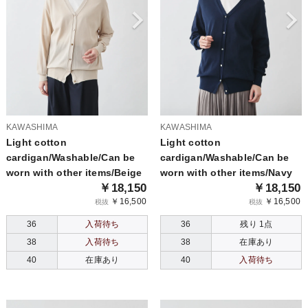
KAWASHIMA
KAWASHIMA
Light cotton
Light cotton
cardigan/Washable/Can be
cardigan/Washable/Can be
worn with other items/Beige
worn with other items/Navy
￥18,150
￥18,150
￥16,500
￥16,500
税抜
税抜
36
入荷待ち
36
残り 1点
38
入荷待ち
38
在庫あり
40
在庫あり
40
入荷待ち