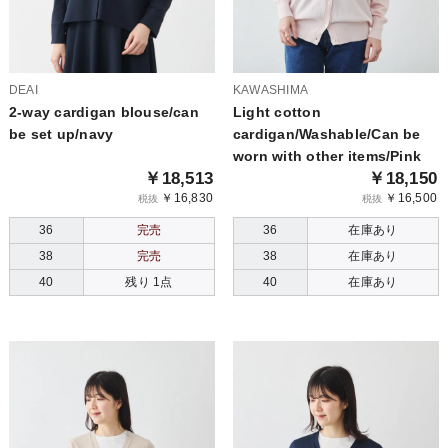
DEAI
KAWASHIMA
2-way cardigan blouse/can
Light cotton
be set up/navy
cardigan/Washable/Can be
worn with other items/Pink
￥18,513
￥18,150
￥16,830
￥16,500
税抜
税抜
36
完売
36
在庫あり
38
完売
38
在庫あり
40
残り 1点
40
在庫あり