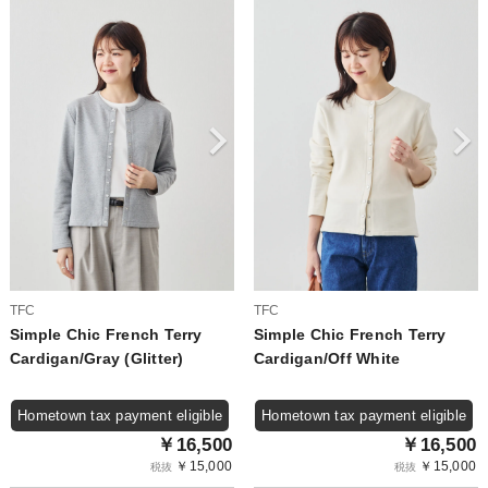
TFC
TFC
Simple Chic French Terry
Simple Chic French Terry
Cardigan/Gray (Glitter)
Cardigan/Off White
Hometown tax payment eligible
Hometown tax payment eligible
￥16,500
￥16,500
￥15,000
￥15,000
税抜
税抜