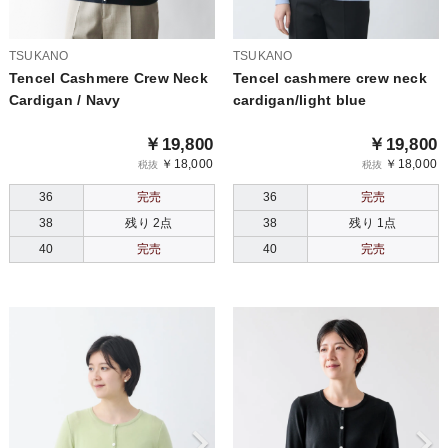
TSUKANO
TSUKANO
Tencel Cashmere Crew Neck
Tencel cashmere crew neck
Cardigan / Navy
cardigan/light blue
￥19,800
￥19,800
￥18,000
￥18,000
税抜
税抜
36
完売
36
完売
38
残り 2点
38
残り 1点
40
完売
40
完売