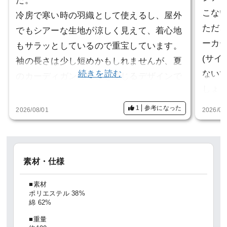
た。
こな
冷房で寒い時の羽織として使えるし、屋外
ただ
でもシアーな生地が涼しく見えて、着心地
ーカ
もサラッとしているので重宝しています。
(サイ
袖の長さは少し短めかもしれませんが、夏
続きを読む
ない
のカーディガンの軽さを感じるデザインで
しょ
気に入っています。
だけ
ありがとうございました!
1
参考になった
2026/08/01
2026/06
素材・仕様
■素材
ポリエステル 38%
綿 62%
■重量