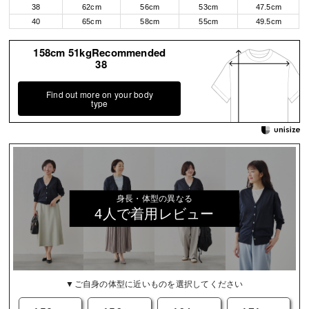
38
62cm
56cm
53cm
47.5cm
40
65cm
58cm
55cm
49.5cm
158cm 51kgRecommended
38
Find out more on your body
type
身長・体型の異なる
4人で着用レビュー
▼ご自身の体型に近いものを選択してください