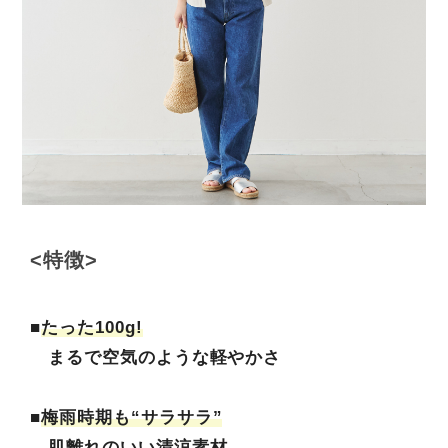
<特徴>
■
たった100g!
まるで空気のような軽やかさ
■
梅雨時期も“サラサラ”
肌離れのいい清涼素材