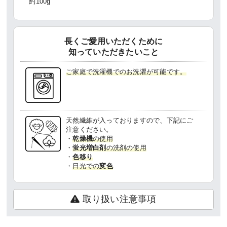
約100g
長くご愛用いただくために
知っていただきたいこと
ご家庭で洗濯機でのお洗濯が可能です。
天然繊維が入っておりますので、下記にご
注意ください。
・
乾燥機
の使用
・
蛍光増白剤
の洗剤の使用
・
色移り
・
日光での
変色
取り扱い注意事項