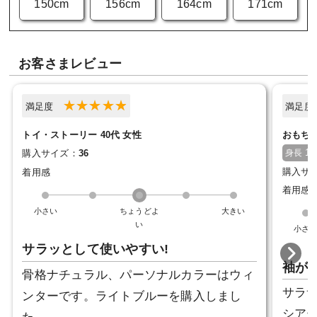
150cm
156cm
164cm
171cm
お客さまレビュー
満足度
満足
トイ・ストーリー 40代 女性
おもち 
16
購入サイズ：
36
身長
購入サ
着用感
着用感
小さい
ちょうどよ
大きい
い
小さ
サラッとして使いやすい!
袖が
骨格ナチュラル、パーソナルカラーはウィ
サラ
ンターです。ライトブルーを購入しまし
シア