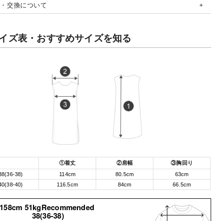
品・交換について
イズ表・おすすめサイズを知る
①着丈
②肩幅
③胸回り
38(36-38)
114cm
80.5cm
63cm
40(38-40)
116.5cm
84cm
66.5cm
158cm 51kgRecommended
38(36-38)