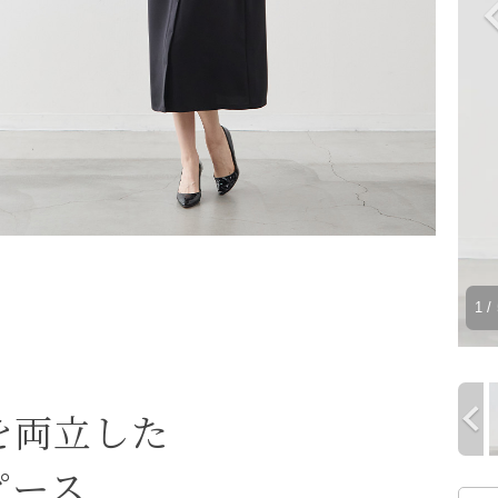
1
/ 
を両立した
ピース