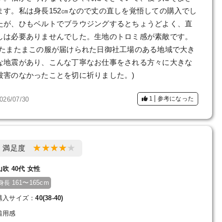
ます。私は身長152㎝なので丈の直しを覚悟しての購入でし
たが、ひもベルトでブラウジングするとちょうどよく、直
しは必要ありませんでした。生地のトロミ感が素敵です。
(たまたまこの服が届けられた日御社工場のある地域で大き
な地震があり、こんな丁寧なお仕事をされる方々に大きな
被害のなかったことを切に祈りました。)
1
参考になった
026/07/30
満足度
山吹 40代 女性
161〜165cm
身長
購入サイズ：
40(38-40)
着用感