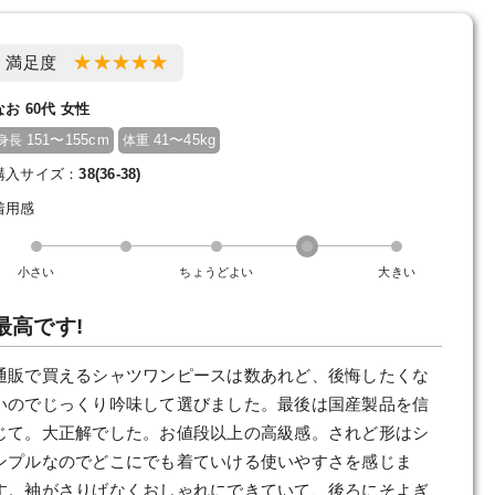
満足度
なお 60代 女性
151〜155cm
41〜45kg
身長
体重
購入サイズ：
38(36-38)
着用感
小さい
ちょうどよい
大きい
最高です!
通販で買えるシャツワンピースは数あれど、後悔したくな
いのでじっくり吟味して選びました。最後は国産製品を信
じて。大正解でした。お値段以上の高級感。されど形はシ
ンプルなのでどこにでも着ていける使いやすさを感じま
す。袖がさりげなくおしゃれにできていて、後ろにそよぎ