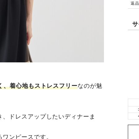
返
サ
く、着心地もストレスフリー
なのが魅
き、ドレスアップしたいディナーま
るワンピースです。