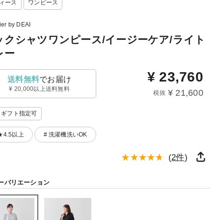
ィース
ワンピース
ier by DEAI
ックシャツワンピース/イージーケア/ライト
レー
¥
23,760
送料無料
でお届け
¥ 20,000以上送料無料
¥ 21,600
税抜
ギフト指定可
 ★4.5以上
# 洗濯機洗いOK
(
2件
)
ーバリエーション