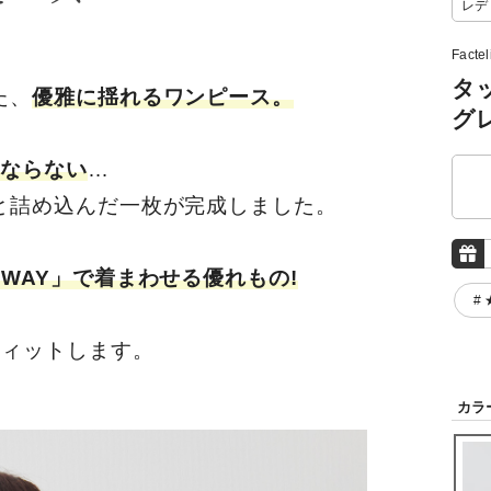
レデ
Factel
タ
た、
優雅に揺れるワンピース。
グ
にならない
…
と詰め込んだ一枚が完成しました。
4WAY」で着まわせる優れもの!
#
フィットします。
カラ