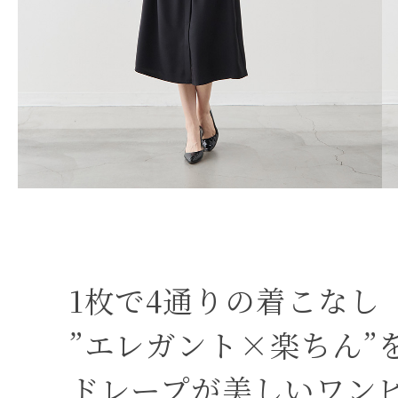
1枚で4通りの着こなし
”エレガント×楽ちん”
ドレープが美しいワン