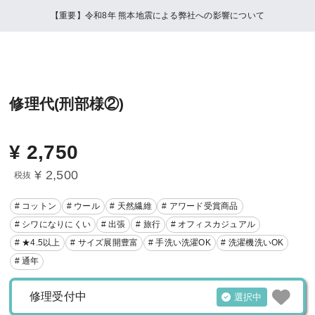
【重要】令和8年 熊本地震による弊社への影響について
修理代(刑部様②)
¥
2,750
¥ 2,500
税抜
# コットン
# ウール
# 天然繊維
# アワード受賞商品
# シワになりにくい
# 出張
# 旅行
# オフィスカジュアル
# ★4.5以上
# サイズ展開豊富
# 手洗い洗濯OK
# 洗濯機洗いOK
# 通年
修理受付中
選択中