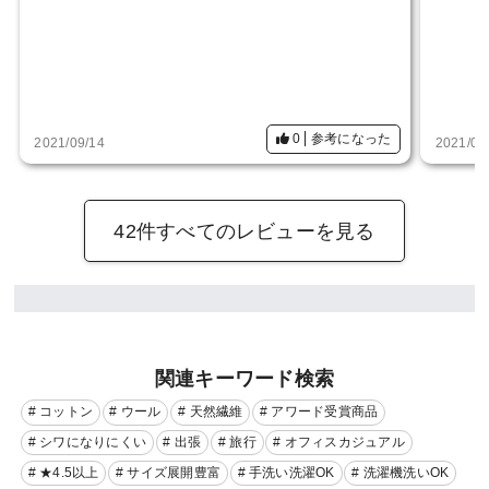
0
参考になった
2021/09/14
2021/06
42件すべてのレビューを見る
関連キーワード検索
# コットン
# ウール
# 天然繊維
# アワード受賞商品
# シワになりにくい
# 出張
# 旅行
# オフィスカジュアル
# ★4.5以上
# サイズ展開豊富
# 手洗い洗濯OK
# 洗濯機洗いOK