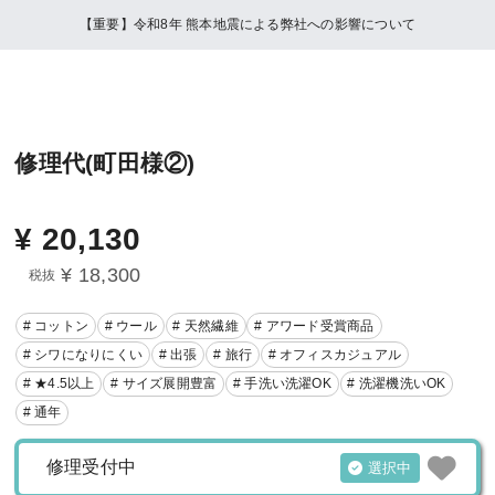
【重要】令和8年 熊本地震による弊社への影響について
修理代(町田様②)
¥
20,130
¥ 18,300
税抜
# コットン
# ウール
# 天然繊維
# アワード受賞商品
# シワになりにくい
# 出張
# 旅行
# オフィスカジュアル
# ★4.5以上
# サイズ展開豊富
# 手洗い洗濯OK
# 洗濯機洗いOK
# 通年
修理受付中
選択中