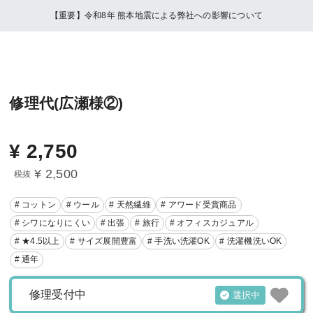
【重要】令和8年 熊本地震による弊社への影響について
修理代(広瀬様②)
¥
2,750
¥ 2,500
税抜
# コットン
# ウール
# 天然繊維
# アワード受賞商品
# シワになりにくい
# 出張
# 旅行
# オフィスカジュアル
# ★4.5以上
# サイズ展開豊富
# 手洗い洗濯OK
# 洗濯機洗いOK
# 通年
修理受付中
選択中