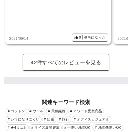
0
参考になった
2021/09/14
2021/06
42件すべてのレビューを見る
関連キーワード検索
# コットン
# ウール
# 天然繊維
# アワード受賞商品
# シワになりにくい
# 出張
# 旅行
# オフィスカジュアル
# ★4.5以上
# サイズ展開豊富
# 手洗い洗濯OK
# 洗濯機洗いOK