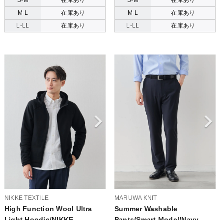
M-L
在庫あり
M-L
在庫あり
L-LL
在庫あり
L-LL
在庫あり
NIKKE TEXTILE
MARUWA KNIT
High Function Wool Ultra
Summer Washable
Light Hoodie/NIKKE
Pants/Smart Model/Navy