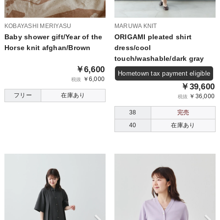
KOBAYASHI MERIYASU
MARUWA KNIT
Baby shower gift/Year of the
ORIGAMI pleated shirt
Horse knit afghan/Brown
dress/cool
touch/washable/dark gray
￥6,600
Hometown tax payment eligible
￥6,000
税抜
￥39,600
フリー
在庫あり
￥36,000
税抜
38
完売
40
在庫あり