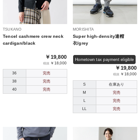
TSUKANO
MORISHITA
Tencel cashmere crew neck
Super high-density連帽
cardigan/black
衣/grey
￥19,800
Hometown tax payment eligible
￥18,000
税抜
￥19,800
36
完売
￥18,000
税抜
38
完売
S
在庫あり
40
完売
M
完売
L
完売
LL
完売