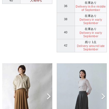
40
入荷待ち
在庫あり
36
Delivery in the middle
of September
在庫あり
38
Delivery in early
September
在庫あり
40
Delivery in early
September
残り 1点
42
Delivery around late
September