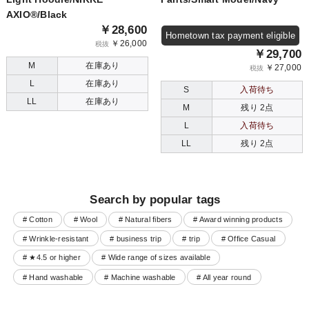
AXIO®/Black
￥28,600
Hometown tax payment eligible
￥26,000
税抜
￥29,700
M
在庫あり
￥27,000
税抜
L
在庫あり
S
入荷待ち
LL
在庫あり
M
残り 2点
L
入荷待ち
LL
残り 2点
Search by popular tags
# Cotton
# Wool
# Natural fibers
# Award winning products
# Wrinkle-resistant
# business trip
# trip
# Office Casual
# ★4.5 or higher
# Wide range of sizes available
# Hand washable
# Machine washable
# All year round