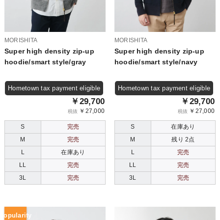
MORISHITA
MORISHITA
Super high density zip-up
Super high density zip-up
hoodie/smart style/gray
hoodie/smart style/navy
Hometown tax payment eligible
Hometown tax payment eligible
￥29,700
￥29,700
￥27,000
￥27,000
税抜
税抜
S
完売
S
在庫あり
M
完売
M
残り 2点
L
在庫あり
L
完売
LL
完売
LL
完売
3L
完売
3L
完売
Popularity