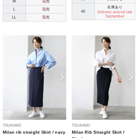
M
完売
在庫あり
L
完売
40
Delivery around late
September
LL
完売
TSUKANO
TSUKANO
Milan rib straight Skirt / navy
Milan Rib Straight Skirt /