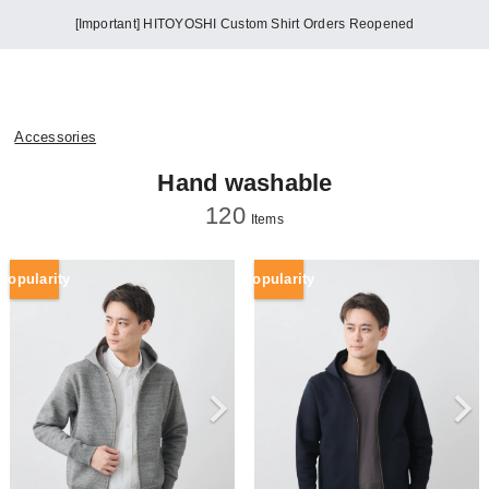
[Important] HITOYOSHI Custom Shirt Orders Reopened
Accessories
Hand washable
120
Items
Popularity
Popularity