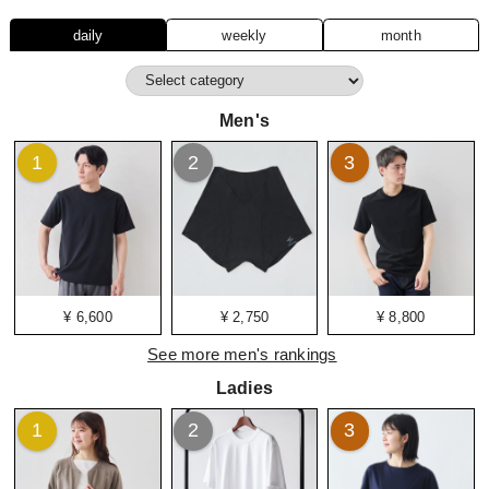
daily
weekly
month
Men's
1
2
3
¥ 6,600
¥ 2,750
¥ 8,800
See more men's rankings
Ladies
1
2
3