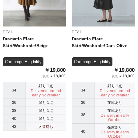
DEAI
DEAI
Dramatic Flare
Dramatic Flare
Skirt/Washable/Beige
Skirt/Washable/Dark Olive
Campaign Eligibility
Campaign Eligibility
￥19,800
￥19,800
￥18,000
￥18,000
税抜
税抜
残り 1点
残り 1点
34
34
Delivered around
Delivered around
early November
early November
36
残り 1点
36
在庫あり
38
残り 1点
在庫あり
38
Delivery in early
40
残り 1点
October
42
入荷待ち
在庫あり
40
Delivery in early
October