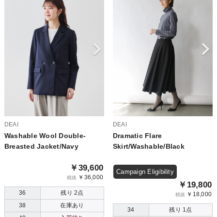
DEAI
DEAI
Washable Wool Double-
Dramatic Flare
Breasted Jacket/Navy
Skirt/Washable/Black
￥39,600
Campaign Eligibility
￥36,000
税抜
￥19,800
36
残り 2点
￥18,000
税抜
38
在庫あり
34
残り 1点