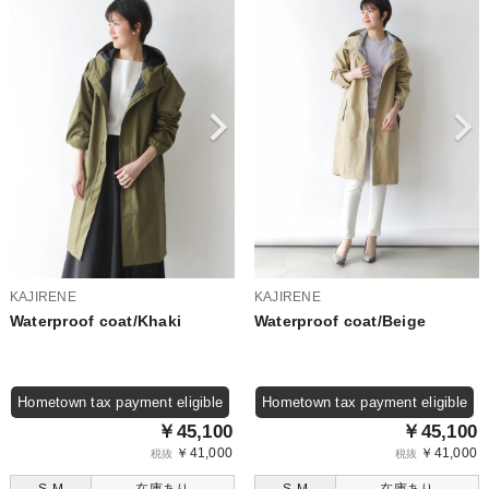
KAJIRENE
KAJIRENE
Waterproof coat/Khaki
Waterproof coat/Beige
Hometown tax payment eligible
Hometown tax payment eligible
￥45,100
￥45,100
￥41,000
￥41,000
税抜
税抜
S-M
在庫あり
S-M
在庫あり