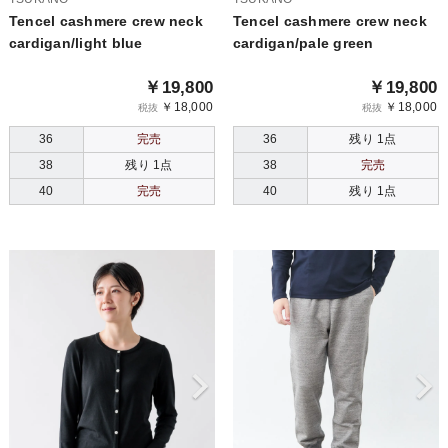
Tencel cashmere crew neck
Tencel cashmere crew neck
cardigan/light blue
cardigan/pale green
￥19,800
￥19,800
￥18,000
￥18,000
税抜
税抜
36
完売
36
残り 1点
38
残り 1点
38
完売
40
完売
40
残り 1点