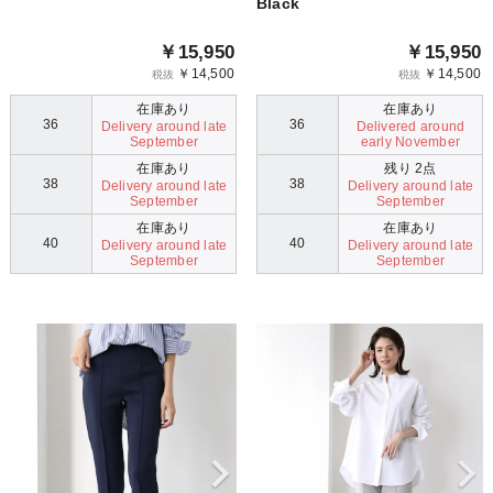
Black
￥15,950
￥15,950
￥14,500
￥14,500
税抜
税抜
在庫あり
在庫あり
36
36
Delivery around late
Delivered around
September
early November
在庫あり
残り 2点
38
38
Delivery around late
Delivery around late
September
September
在庫あり
在庫あり
40
40
Delivery around late
Delivery around late
September
September