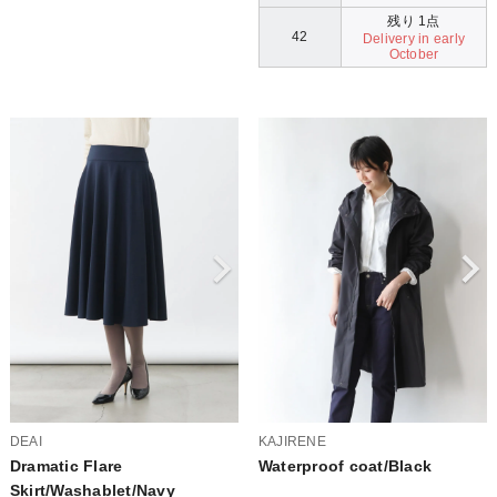
残り 1点
42
Delivery in early
October
DEAI
KAJIRENE
Dramatic Flare
Waterproof coat/Black
Skirt/Washablet/Navy