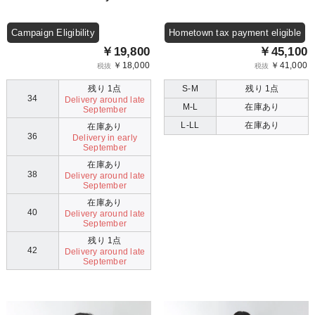
Campaign Eligibility
Hometown tax payment eligible
￥19,800
￥45,100
￥18,000
￥41,000
税抜
税抜
残り 1点
S-M
残り 1点
34
Delivery around late
M-L
在庫あり
September
L-LL
在庫あり
在庫あり
36
Delivery in early
September
在庫あり
38
Delivery around late
September
在庫あり
40
Delivery around late
September
残り 1点
42
Delivery around late
September