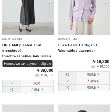
MARUWA KNIT
KAWASHIMA
ORIGAMI pleated shirt
Luxe Basic Cardigan /
dress/cool
Washable / Lavender
touch/washable/Dark Green
￥19,800
Hometown tax payment eligible
￥18,000
税抜
￥39,600
36
在庫あり
￥36,000
税抜
38
入荷待ち
38
完売
40
在庫あり
40
在庫あり