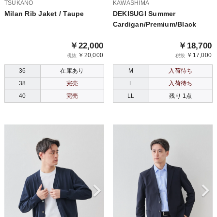
TSUKANO
KAWASHIMA
Milan Rib Jaket / Taupe
DEKISUGI Summer
Cardigan/Premium/Black
￥22,000
￥18,700
￥20,000
￥17,000
税抜
税抜
36
在庫あり
M
入荷待ち
38
完売
L
入荷待ち
40
完売
LL
残り 1点