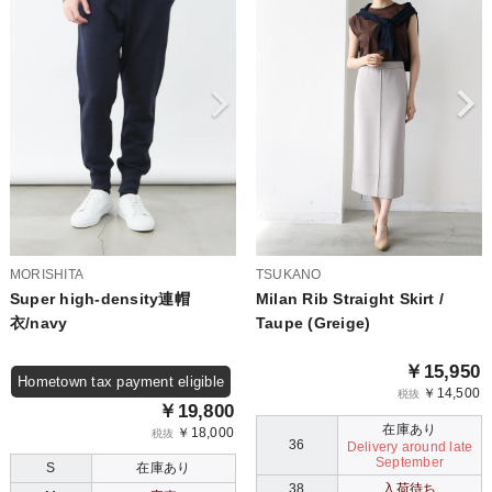
MORISHITA
TSUKANO
Super high-density連帽
Milan Rib Straight Skirt /
衣/navy
Taupe (Greige)
￥15,950
Hometown tax payment eligible
￥14,500
税抜
￥19,800
在庫あり
￥18,000
税抜
36
Delivery around late
September
S
在庫あり
38
入荷待ち