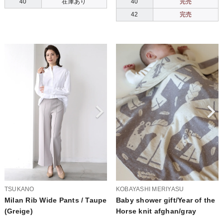
40
在庫あり
40
完売
42
完売
TSUKANO
KOBAYASHI MERIYASU
Milan Rib Wide Pants / Taupe
Baby shower gift/Year of the
(Greige)
Horse knit afghan/gray