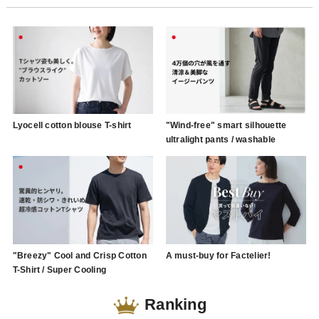
Lyocell cotton blouse T-shirt
"Wind-free" smart silhouette
ultralight pants / washable
"Breezy" Cool and Crisp Cotton
A must-buy for Factelier!
T-Shirt / Super Cooling
Ranking