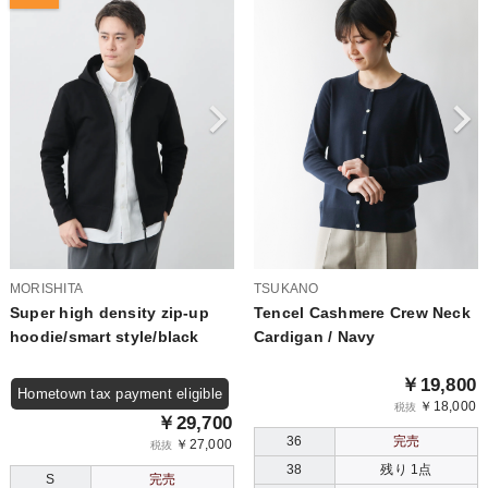
MORISHITA
TSUKANO
Super high density zip-up
Tencel Cashmere Crew Neck
hoodie/smart style/black
Cardigan / Navy
￥19,800
Hometown tax payment eligible
￥18,000
税抜
￥29,700
36
完売
￥27,000
税抜
38
残り 1点
S
完売