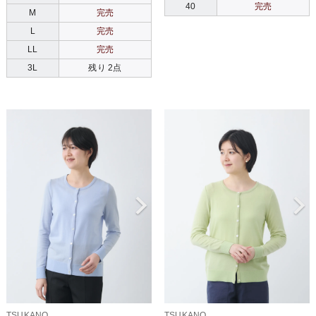
40
完売
M
完売
L
完売
LL
完売
3L
残り 2点
TSUKANO
TSUKANO