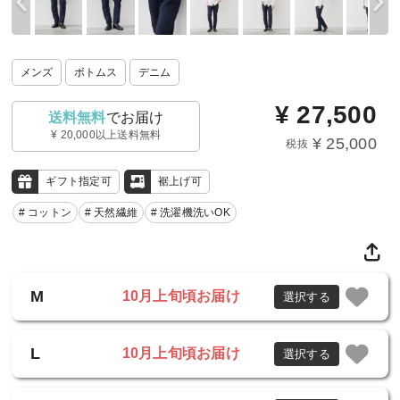
メンズ
ボトムス
デニム
¥
27,500
送料無料
でお届け
¥ 20,000以上送料無料
¥ 25,000
税抜
ギフト指定可
裾上げ可
# コットン
# 天然繊維
# 洗濯機洗いOK
M
10月上旬頃お届け
選択する
L
10月上旬頃お届け
選択する