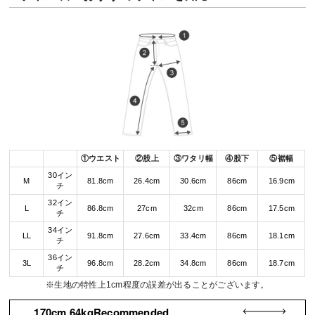
①ウエスト
②股上
③ワタリ幅
④股下
⑤裾幅
30イン
M
81.8cm
26.4cm
30.6cm
86cm
16.9cm
チ
32イン
L
86.8cm
27cm
32cm
86cm
17.5cm
チ
34イン
LL
91.8cm
27.6cm
33.4cm
86cm
18.1cm
チ
36イン
3L
96.8cm
28.2cm
34.8cm
86cm
18.7cm
チ
※生地の特性上1cm程度の誤差が出ることがございます。
170cm 64kgRecommended