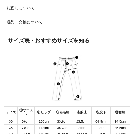
お直しについて
返品・交換について
サイズ表・おすすめサイズを知る
①ウエス
サイズ
②ヒップ
③もも幅
④股上
⑤股下
⑥裾幅
ト
36
66cm
108cm
33.8cm
23.5cm
68.5cm
24.5cm
38
70cm
112cm
35.3cm
24cm
72cm
25.5cm
40
74cm
116cm
36.8cm
24.5cm
73cm
26.5cm