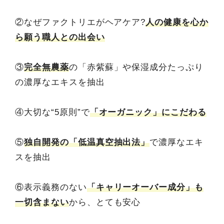
②なぜファクトリエがヘアケア?
人の健康を心か
ら願う職人との出会い
③
完全無農薬
の「赤紫蘇」や保湿成分たっぷり
の濃厚なエキスを抽出
④大切な“5原則”で
「オーガニック」にこだわる
⑤
独自開発の「低温真空抽出法」
で濃厚なエキ
スを抽出
⑥表示義務のない
「キャリーオーバー成分」も
一切含まない
から、とても安心