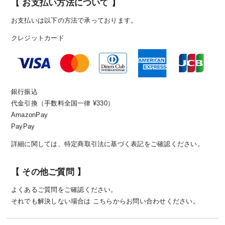
【 お支払い方法について 】
お支払いは以下の方法で承っております。
クレジットカード
以前は売り上げを意識し、外注さんをたくさん使っ
銀行振込
た薄利多売の商売をしていた時代もありました。し
代金引換（手数料全国一律 ¥330）
かし現在は1枚1枚を大切に作ることを最も大事に
AmazonPay
し、工場の内制化に取り組んでいます。そのため規
PayPay
模の大きさは横ばいですし、生産量はピーク時の
詳細に関しては、
特定商取引法に基づく表記
をご確認ください。
1/2となりましたが、だからこそ目が行き届くモノ
づくりができるのだと考えています。これからも、
【 その他ご質問 】
購入してくださるお客様とお子様のために1枚1枚良
いものを作っていきたいと思います。
よくあるご質問
をご確認ください。
それでも解決しない場合は
こちら
からお問い合わせください。
良い職人さんとの繋がりがないとモノ作りはで