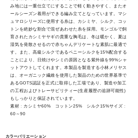
み地には一重仕立てにすることで軽く動きやすく、またオ
ールシーズン着用ができる編み立てとなっています。マシ
ュマロシリーズに使用する糸は、カシミヤ、シルク、コッ
トンを絶妙な割合で混ぜあわせた糸を採用。モンゴルで飼
育されたカシミヤヤギの貴重な胸毛は、冬は暖かく、夏は
湿気を発散させるので赤ちゃんデリケートな素肌に最適で
す。また、高級シルクであるペニーシルクを15%配合する
ことにより、日焼けやシミの原因となる紫外線を99%シャ
ットアウトしてくれます。本製品を製造する小林メリヤス
は、オーガニック繊維を使用した製品のための世界基準で
あるGOTS認証を正式に取得した工場であり、製造や加工
の工程およびトレーサビリティー(生産履歴の追跡可能性)
もしっかりと保証されています。
素材 : カシミヤ60% コットン25% シルク15%サイズ :
60～90
カラーバリエーション