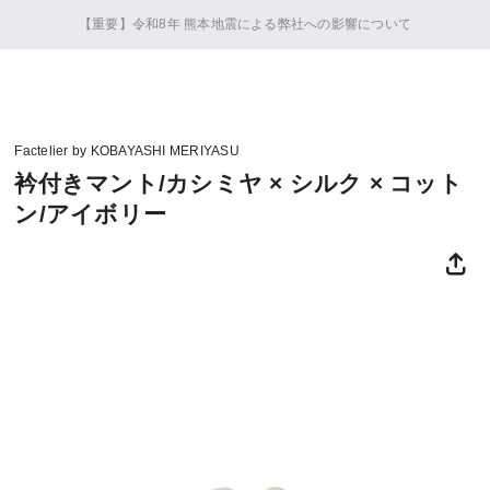
【重要】令和8年 熊本地震による弊社への影響について
Factelier by KOBAYASHI MERIYASU
衿付きマント/カシミヤ × シルク × コット
ン/アイボリー