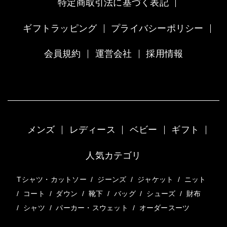
特定商取引法に基づく表記
1日にだいたい200から300枚の製品を作ります。た
ギフトラッピング
プライバシーポリシー
だ、それぞれの工程に細分化されているため作り手
はどうしても部分、部分の作業になりがちです。だ
会員規約
運営会社
採用情報
からこそ最終製品をイメージしたモノづくりを心が
けています。お客様は数多くある製品の中から一枚
を購入してくださいます。ですから1枚1枚丹精こめ
たものづくりができるように、作り手1人1人に出来
上がりサンプルを見せ合うことで頭の中で製品、そ
して実際に赤ちゃんが着るイメージを持ちながら一
メンズ
レディース
ベビー
ギフト
針入魂で作業してもらえるよう取り組んでいます。
人気カテゴリ
ファクトリーブランドとして「ファクトリエ」
Tシャツ・カットソー
/
ジーンズ
/
ジャケット
/
ニット
と共に。
/
コート
/
ダウン
/
靴下
/
バッグ
/
シューズ
/
財布
/
シャツ
/
パーカー・スウェット
/
オーダースーツ