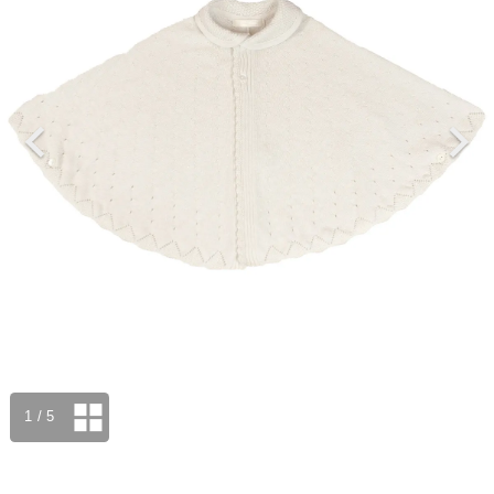
1
/ 5