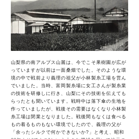
山梨県の南アルプス山麗は、今でこそ果樹園が広が
っていますが以前は一面桑畑でした。そのような環
境の中で戦前より義理の祖父が小林製糸工場を営ん
でいました。当時、富岡製糸場に女工さんが製糸業
の技術を研修しに行き、山梨にその技術を伝えても
らったとも聞いています。戦時中は落下傘の生地を
作っていましたが、戦後その需要はなくなり小林製
糸工場は閉業となりました。戦後間もなくは食べる
もの着るものもない環境でしたので、義理の父が
「余ったシルクで何かできないか?」と考え、昭和