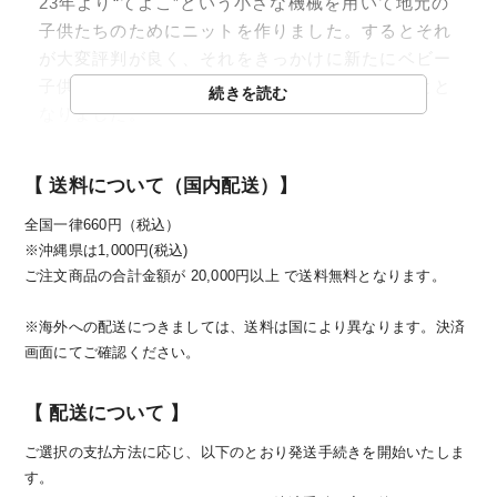
23年より“てよこ”という小さな機械を用いて地元の
子供たちのためにニットを作りました。するとそれ
が大変評判が良く、それをきっかけに新たにベビー
子供のニットウェア製造小林メリヤスを営むことと
続きを読む
なりました。
【 送料について（国内配送）】
技術の継承を通じた地域活性化
全国一律660円（税込）
※沖縄県は1,000円(税込)
ご注文商品の合計金額が 20,000円以上 で送料無料となります。
※海外への配送につきましては、送料は国により異なります。決済
画面にてご確認ください。
【 配送について 】
ご選択の支払方法に応じ、以下のとおり発送手続きを開始いたしま
す。
現在は33名でモノづくりを行っていますが、創業当