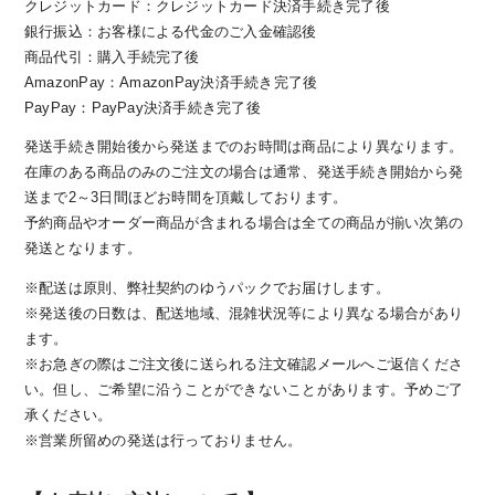
クレジットカード：クレジットカード決済手続き完了後
時は兄弟だけで作業をしていたため1日3着しか作れ
銀行振込：お客様による代金のご入金確認後
ませんでした。しかしその後、地元の女性が率先し
商品代引：購入手続完了後
て手伝ってくれたおかげで量産化をすることができ
AmazonPay：AmazonPay決済手続き完了後
PayPay：PayPay決済手続き完了後
るようになりました。現在働いている従業員も、ほ
とんどが地元の人たちで20代から60代と様々な世代
発送手続き開始後から発送までのお時間は商品により異なります。
が活躍しています。また、私たちは技術の継承を通
在庫のある商品のみのご注文の場合は通常、発送手続き開始から発
じ、新しい生産力を培いたいという考えから、近年
送まで2～3日間ほどお時間を頂戴しております。
の工場では珍しく日本人のみでの経営を貫いていま
予約商品やオーダー商品が含まれる場合は全ての商品が揃い次第の
す。そうすることで地元へ貢献するとともに、雇用
発送となります。
を生み地元の人たちへ恩返しすることを使命と考え
※配送は原則、弊社契約のゆうパックでお届けします。
ています。
※発送後の日数は、配送地域、混雑状況等により異なる場合があり
ます。
※お急ぎの際はご注文後に送られる注文確認メールへご返信くださ
時代と共に変化するものづくりへの想い。
い。但し、ご希望に沿うことができないことがあります。予めご了
承ください。
※営業所留めの発送は行っておりません。