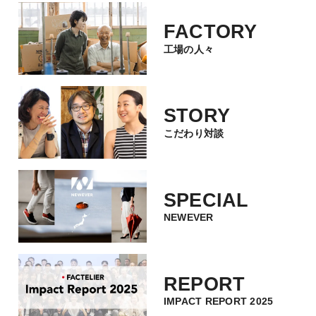
きない。
FACTORY
工場の人々
STORY
こだわり対談
SPECIAL
ファクトリーブランドとしての強みは素材を生かす
NEWEVER
こと。そして、ベビー服ならではの豊富なサイズ展
開です。すべてのサイズにおいて、きちんとパター
ン通りに上げる技術を持っているからこそ可能なの
だと考えています。良いものづくりとは、工場が健
REPORT
全でしっかりとした設備を持っていることに加え
IMPACT REPORT 2025
て、職人さんとの繋がりがあってこそ生まれます。