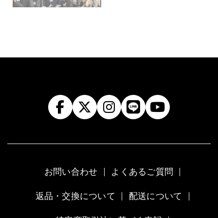
私たちは、紡績工場・染色工場・撚糸の職人さんな
ど、先代から繋がりを持つ腕の良い職人さんとの人
間関係がしっかりしています。技術だけでなく職人
との人間関係の基盤がしっかりとしている、言い換
えればモノづくりの総合力があることが私たちの強
みだと思います。
常に完成形をイメージしたモノづくり
お問い合わせ
よくあるご質問
返品・交換について
配送について