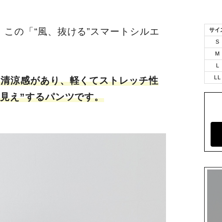
この「“風、抜ける”スマートシルエ
サイ
S
M
L
LL
に清涼感があり、軽くてストレッチ性
見え”するパンツです。