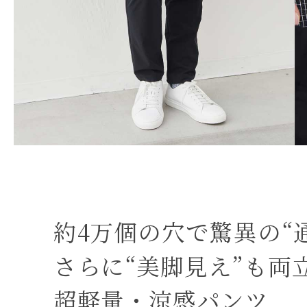
約4万個の穴で驚異の“
さらに“美脚見え”も両
超軽量・涼感パンツ