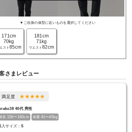
▼ご自身の体型に近いものを選択してください
171cm
181cm
70kg
71kg
85cm
82cm
エスト
ウエスト
客さまレビュー
満足度
orako38 40代 男性
156〜160cm
41〜45kg
身長
体重
購入サイズ：
S