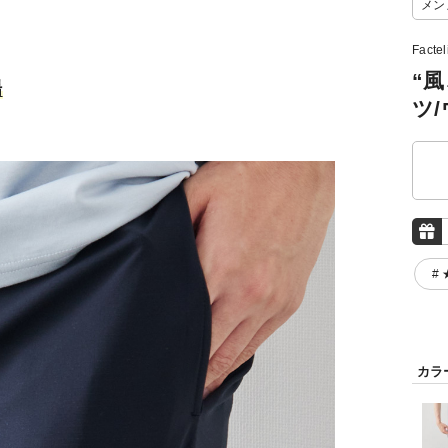
メン
Facte
“
場
ツ
#
カラ