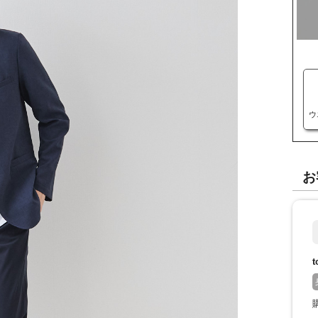
ウ
お
t