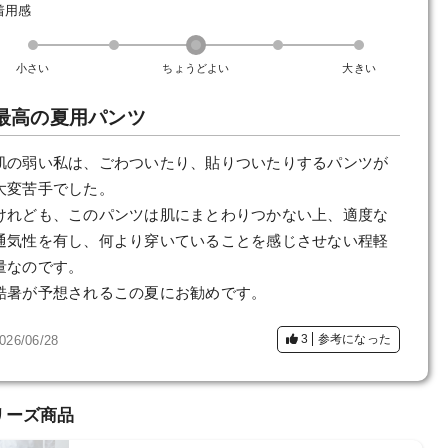
着用感
小さい
ちょうどよい
大きい
最高の夏用パンツ
肌の弱い私は、ごわついたり、貼りついたりするパンツが
大変苦手でした。
けれども、このパンツは肌にまとわりつかない上、適度な
通気性を有し、何より穿いていることを感じさせない程軽
量なのです。
酷暑が予想されるこの夏にお勧めです。
3
参考になった
026/06/28
リーズ商品