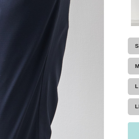
S
L
L