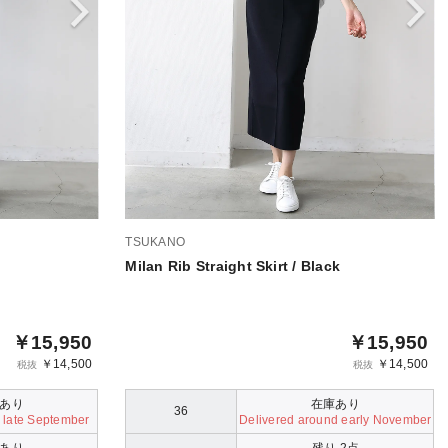
TSUKANO
Milan Rib Straight Skirt / Black
￥15,950
￥15,950
￥14,500
￥14,500
税抜
税抜
あり
在庫あり
36
 late September
Delivered around early November
あり
残り 2点