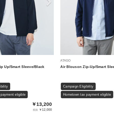
ATAGO
ip Up/Smart Sleeve/Black
Air Blouson Zip-Up/Smart Sle
bility
Campaign Eligibility
payment eligible
Hometown tax payment eligible
￥13,200
￥12,000
税抜