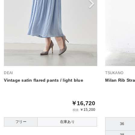
DEAI
TSUKANO
Vintage satin flared pants / light blue
Milan Rib Stra
￥16,720
￥15,200
税抜
フリー
在庫あり
36
38