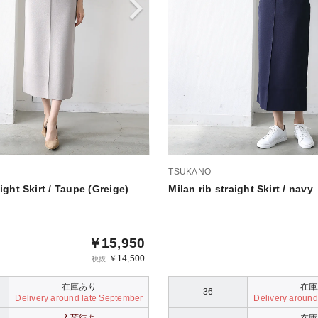
TSUKANO
ight Skirt / Taupe (Greige)
Milan rib straight Skirt / navy
￥15,950
￥14,500
税抜
在庫あり
在庫
36
Delivery around late September
Delivery around
入荷待ち
在庫