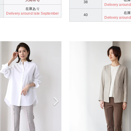
38
Delivery around
在庫あり
在庫
Delivery around late September
40
Delivery around