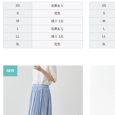
XS
在庫あり
XS
S
完売
S
M
残り 1点
M
L
在庫あり
L
LL
残り 1点
LL
3L
完売
3L
NEW