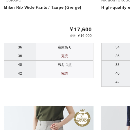
TSUKANO
NANKAI FUKUS
Milan Rib Wide Pants / Taupe (Greige)
High-quality 
￥17,600
￥16,000
税抜
36
在庫あり
34
38
完売
36
40
残り 1点
38
42
完売
40
42