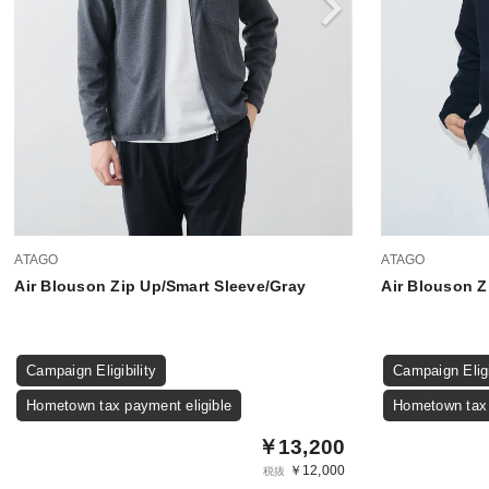
ATAGO
ATAGO
Air Blouson Zip Up/Smart Sleeve/Gray
Air Blouson Z
Campaign Eligibility
Campaign Eligi
Hometown tax payment eligible
Hometown tax 
￥13,200
￥12,000
税抜