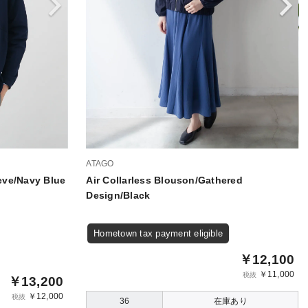
ATAGO
eve/Navy Blue
Air Collarless Blouson/Gathered
Design/Black
Hometown tax payment eligible
￥12,100
￥11,000
税抜
￥13,200
￥12,000
税抜
36
在庫あり