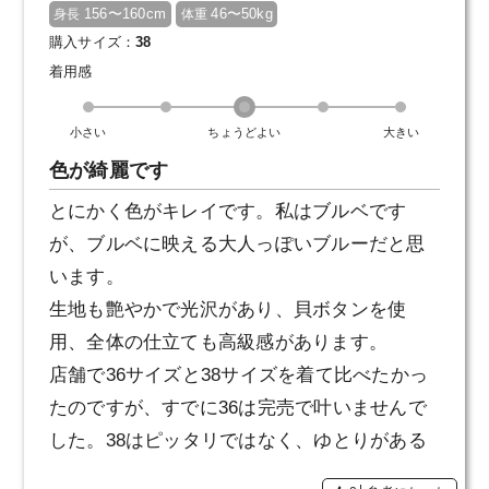
156〜160cm
46〜50kg
身長
体重
購入サイズ：
38
着用感
小さい
ちょうどよい
大きい
色が綺麗です
とにかく色がキレイです。私はブルベです
が、ブルベに映える大人っぽいブルーだと思
います。
生地も艶やかで光沢があり、貝ボタンを使
用、全体の仕立ても高級感があります。
店舗で36サイズと38サイズを着て比べたかっ
たのですが、すでに36は完売で叶いませんで
した。38はピッタリではなく、ゆとりがある
感じ。これはこれで良いかと思い、購入しま