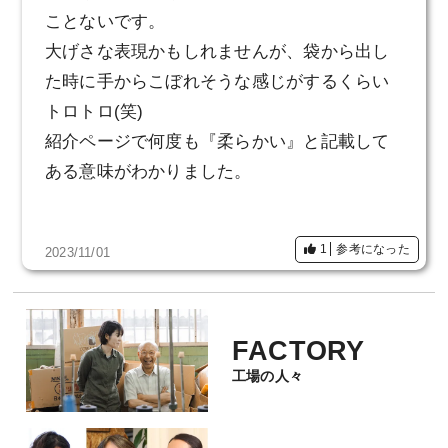
ことないです。
大げさな表現かもしれませんが、袋から出し
た時に手からこぼれそうな感じがするくらい
トロトロ(笑)
紹介ページで何度も『柔らかい』と記載して
ある意味がわかりました。
ふんわりしてて、じんわり温かさも感じられ
1
参考になった
2023/11/01
るのでこれから冷えてきても活躍しそうで
す。
FACTORY
プルオーバーとすごく迷いましたが、カーデ
工場の人々
ィガンなら羽織ることもボタンを全部閉めて
プルオーバーっぽくすることも出来るので、
用途が多そうなカーディガンにしました。