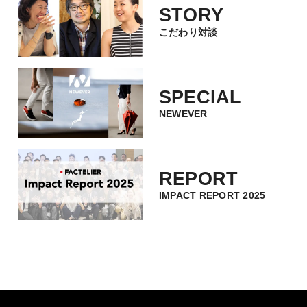
STORY
こだわり対談
このカーディガンだけではないのですが、フ
ァクトリエさんの商品は本当に質が良いため
着るたびに“大事にしよう、長く使おう”と思わ
SPECIAL
せてくれます。
NEWEVER
ファストファッションで散財した30代とは大
きく意識が変わりました。
もうすっかりファンですよ!
REPORT
IMPACT REPORT 2025