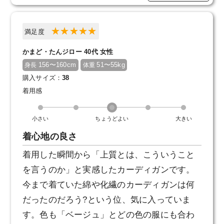
満足度
かまど・たんジロー 40代 女性
156〜160cm
51〜55kg
身長
体重
購入サイズ：
38
着用感
小さい
ちょうどよい
大きい
着心地の良さ
着用した瞬間から「上質とは、こういうこと
を言うのか」と実感したカーディガンです。
今まで着ていた綿や化繊のカーディガンは何
だったのだろう?という位、気に入っていま
す。色も「ベージュ」とどの色の服にも合わ