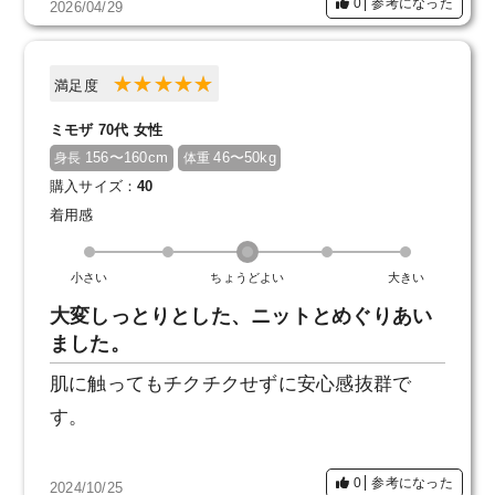
0
参考になった
2026/04/29
した。
満足度
ミモザ 70代 女性
156〜160cm
46〜50kg
身長
体重
購入サイズ：
40
着用感
小さい
ちょうどよい
大きい
大変しっとりとした、ニットとめぐりあい
ました。
肌に触ってもチクチクせずに安心感抜群で
す。
0
参考になった
2024/10/25