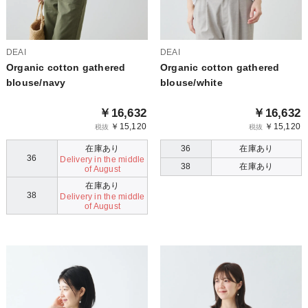
DEAI
DEAI
Organic cotton gathered
Organic cotton gathered
blouse/navy
blouse/white
￥16,632
￥16,632
￥15,120
￥15,120
税抜
税抜
在庫あり
36
在庫あり
36
Delivery in the middle
38
在庫あり
of August
在庫あり
38
Delivery in the middle
of August