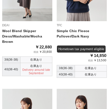
DEAI
TFC
Wool Blend Skipper
Simple Chic Fleece
Dress/Washable/Mocha
Pullover/Dark Navy
Brown
￥22,880
Hometown tax payment eligible
￥20,800
税抜
￥14,850
38(36-38)
在庫あり
￥13,500
税抜
在庫あり
38(36-38)
在庫あり
40(38-40)
Delivery around late
September
40(38-40)
在庫あり