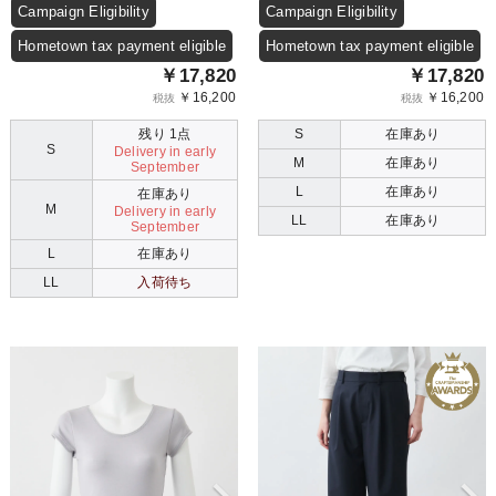
Campaign Eligibility
Campaign Eligibility
Hometown tax payment eligible
Hometown tax payment eligible
￥17,820
￥17,820
￥16,200
￥16,200
税抜
税抜
残り 1点
S
在庫あり
S
Delivery in early
M
在庫あり
September
L
在庫あり
在庫あり
M
Delivery in early
LL
在庫あり
September
L
在庫あり
LL
入荷待ち