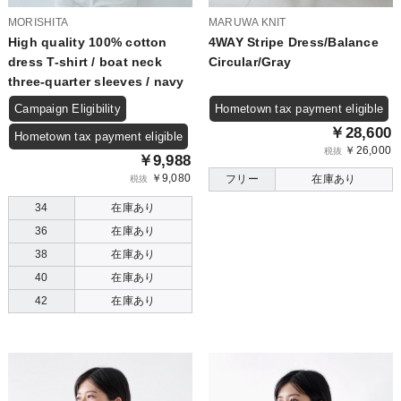
MORISHITA
MARUWA KNIT
High quality 100% cotton
4WAY Stripe Dress/Balance
dress T-shirt / boat neck
Circular/Gray
three-quarter sleeves / navy
Campaign Eligibility
Hometown tax payment eligible
￥28,600
Hometown tax payment eligible
￥26,000
税抜
￥9,988
￥9,080
フリー
在庫あり
税抜
34
在庫あり
36
在庫あり
38
在庫あり
40
在庫あり
42
在庫あり