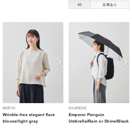
40
在庫あり
MARYA
KAJIRENE
Wrinkle-free elegant flare
Emperor Penguin
blouse/light gray
Umbrella/Rain or Shine/Black