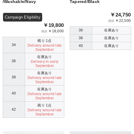
/Washable/Navy
Tapered/Black
￥24,750
Campaign Eligibility
￥22,500
税抜
￥19,800
36
在庫あり
￥18,000
税抜
38
在庫あり
残り 1点
34
Delivery around late
40
在庫あり
September
在庫あり
36
Delivery in early
September
在庫あり
38
Delivery around late
September
在庫あり
40
Delivery around late
September
残り 1点
42
Delivery around late
September