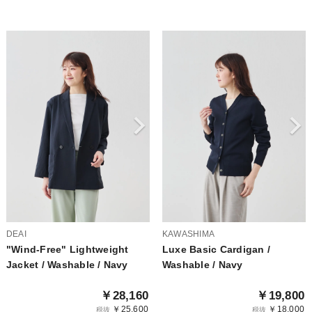
DEAI
KAWASHIMA
"Wind-Free" Lightweight
Luxe Basic Cardigan /
Jacket / Washable / Navy
Washable / Navy
￥28,160
￥19,800
￥25,600
￥18,000
税抜
税抜