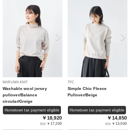
MARUWA KNIT
TFC
Washable wool jersey
Simple Chic Fleece
pullover/Balance
Pullover/Beige
circular/Greige
Hometown tax payment eligible
Hometown tax payment eligible
￥18,920
￥14,850
￥17,200
￥13,500
税抜
税抜