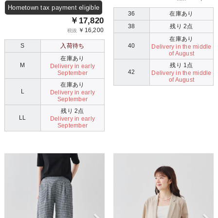
Hometown tax payment eligible
36
在庫あり
￥17,820
38
残り 2点
￥16,200
税抜
在庫あり
40
S
入荷待ち
Delivery in the middle
of August
在庫あり
残り 1点
M
Delivery in early
42
Delivery in the middle
September
of August
在庫あり
L
Delivery in early
September
残り 2点
LL
Delivery in early
September