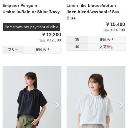
Emperor Penguin
Linen-like blouse/cotton
Umbrella/Rain or Shine/Navy
linen blend/washable/ Sax
Blue
￥15,400
Hometown tax payment eligible
￥14,000
税抜
￥13,200
38
在庫あり
￥12,000
税抜
40
入荷待ち
フリー
在庫あり