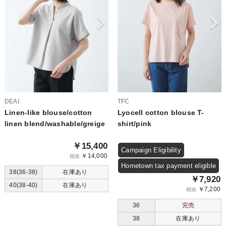
DEAI
TFC
Linen-like blouse/cotton
Lyocell cotton blouse T-
linen blend/washable/greige
shirt/pink
￥15,400
Campaign Eligibility
￥14,000
税抜
Hometown tax payment eligible
38(36-38)
在庫あり
￥7,920
40(38-40)
在庫あり
￥7,200
税抜
36
完売
38
在庫あり