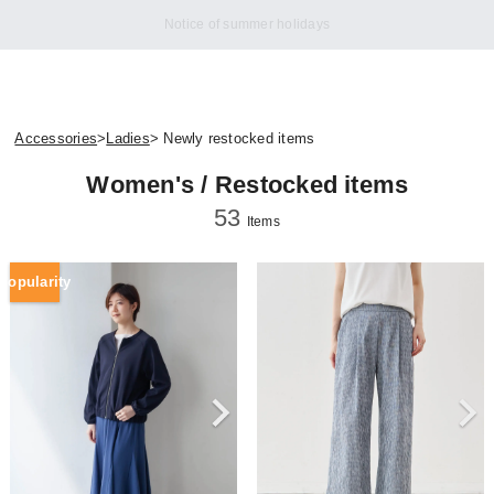
[Important] HITOYOSHI Custom Shirt Orders Reopened
Accessories
>
Ladies
> Newly restocked items
Women's / Restocked items
53
Items
Popularity