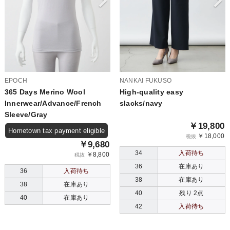
EPOCH
NANKAI FUKUSO
365 Days Merino Wool
High-quality easy
Innerwear/Advance/French
slacks/navy
Sleeve/Gray
￥19,800
Hometown tax payment eligible
￥18,000
税抜
￥9,680
34
入荷待ち
￥8,800
税抜
36
在庫あり
36
入荷待ち
38
在庫あり
38
在庫あり
40
残り 2点
40
在庫あり
42
入荷待ち