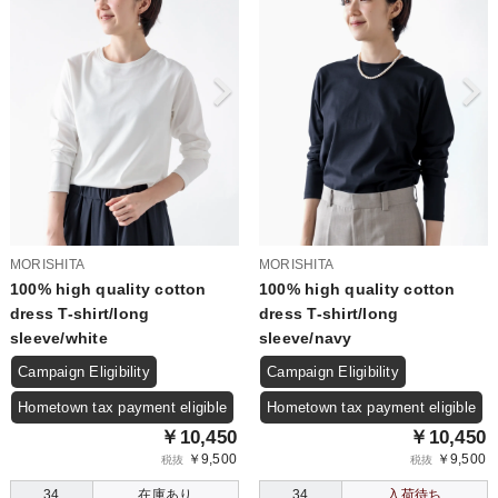
MORISHITA
MORISHITA
100% high quality cotton
100% high quality cotton
dress T-shirt/long
dress T-shirt/long
sleeve/white
sleeve/navy
Campaign Eligibility
Campaign Eligibility
Hometown tax payment eligible
Hometown tax payment eligible
￥10,450
￥10,450
￥9,500
￥9,500
税抜
税抜
34
在庫あり
34
入荷待ち