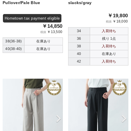
Pullover/Pale Blue
slacks/gray
￥19,800
Hometown tax payment eligible
￥18,000
税抜
￥14,850
34
入荷待ち
￥13,500
税抜
36
残り 1点
38(36-38)
在庫あり
38
入荷待ち
40(38-40)
在庫あり
40
在庫あり
42
入荷待ち