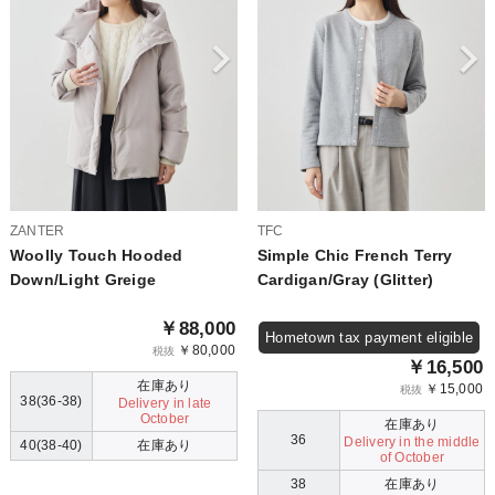
ZANTER
TFC
Woolly Touch Hooded
Simple Chic French Terry
Down/Light Greige
Cardigan/Gray (Glitter)
￥88,000
Hometown tax payment eligible
￥80,000
税抜
￥16,500
在庫あり
￥15,000
税抜
38(36-38)
Delivery in late
October
在庫あり
36
Delivery in the middle
40(38-40)
在庫あり
of October
38
在庫あり