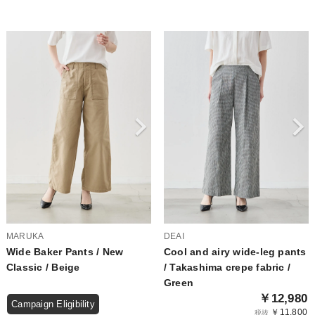
MARUKA
DEAI
Wide Baker Pants / New
Cool and airy wide-leg pants
Classic / Beige
/ Takashima crepe fabric /
Green
￥12,980
Campaign Eligibility
￥11,800
税抜