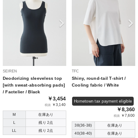
SEIREN
TFC
Deodorizing sleeveless top
Shiny, round-tail T-shirt /
[with sweat-absorbing pads]
Cooling fabric / White
/ Factelier / Black
￥3,454
Hometown tax payment eligible
￥3,140
税抜
￥8,360
M
在庫あり
￥7,600
税抜
L
残り 2点
38(36-38)
在庫あり
LL
残り 2点
40(38-40)
在庫あり