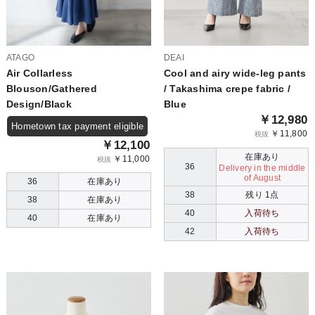
ATAGO
DEAI
Air Collarless
Cool and airy wide-leg pants
Blouson/Gathered
/ Takashima crepe fabric /
Design/Black
Blue
￥12,980
Hometown tax payment eligible
￥11,800
税抜
￥12,100
在庫あり
￥11,000
税抜
36
Delivery in the middle
of August
36
在庫あり
38
残り 1点
38
在庫あり
40
入荷待ち
40
在庫あり
42
入荷待ち