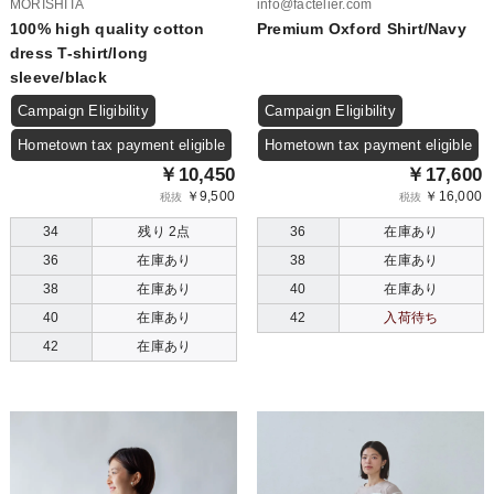
MORISHITA
info@factelier.com
100% high quality cotton
Premium Oxford Shirt/Navy
dress T-shirt/long
sleeve/black
Campaign Eligibility
Campaign Eligibility
Hometown tax payment eligible
Hometown tax payment eligible
￥10,450
￥17,600
￥9,500
￥16,000
税抜
税抜
34
残り 2点
36
在庫あり
36
在庫あり
38
在庫あり
38
在庫あり
40
在庫あり
40
在庫あり
42
入荷待ち
42
在庫あり