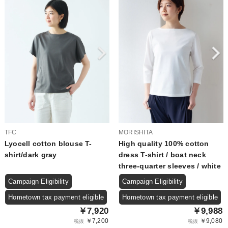
TFC
MORISHITA
Lyocell cotton blouse T-
High quality 100% cotton
shirt/dark gray
dress T-shirt / boat neck
three-quarter sleeves / white
Campaign Eligibility
Campaign Eligibility
Hometown tax payment eligible
Hometown tax payment eligible
￥7,920
￥9,988
￥7,200
￥9,080
税抜
税抜