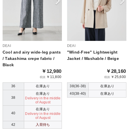
DEAI
DEAI
Cool and airy wide-leg pants
"Wind-Free" Lightweight
/ Takashima crepe fabric /
Jacket / Washable / Beige
Black
￥12,980
￥28,160
￥11,800
￥25,600
税抜
税抜
36
在庫あり
38(36-38)
在庫あり
在庫あり
40(38-40)
在庫あり
38
Delivery in the middle
of August
在庫あり
40
Delivery in the middle
of August
42
入荷待ち