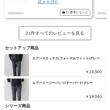
が良いです。
続きを読む
欲を言えば、ジャージ生地なので仕方がな
1
参考になった
2026/04/20
2026/04
いが襟の折り目がもう少しきっちりしてい
ると良いと思います。また、胸ポケットと
内ポケット(一応小さいのがありますが)が
21件すべてのレビューを見る
あると使い勝手が良いと思います。
セットアップ商品
エアースラックス/フォーマルフィット/グレー
￥16,500
エアーイージーパンツ/テーパード/グレー
￥18,040
シリーズ商品