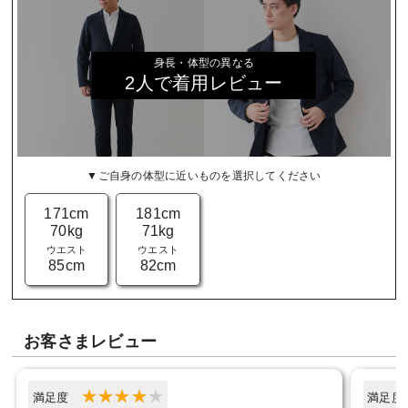
身長・体型の異なる
2人で着用レビュー
▼ご自身の体型に近いものを選択してください
171cm
181cm
70kg
71kg
ウエスト
ウエスト
85cm
82cm
お客さまレビュー
満足度
満足