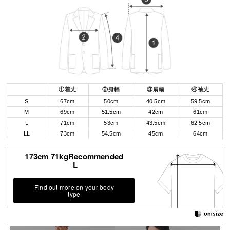
①着丈
②身幅
③肩幅
④袖丈
S
67cm
50cm
40.5cm
59.5cm
M
69cm
51.5cm
42cm
61cm
L
71cm
53cm
43.5cm
62.5cm
LL
73cm
54.5cm
45cm
64cm
173cm 71kgRecommended
L
Find out more on your body
type