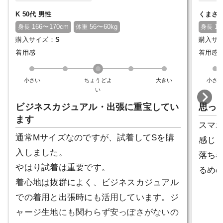
K 50代 男性
くまさん
166〜170cm
56〜60kg
18
身長
体重
身長
購入サイズ：
S
購入サ
着用感
着用感
小さい
ちょうどよ
大きい
小さ
い
ビジネスカジュアル・出張に重宝してい
思っ
ます
スマ
通常Mサイズなのですが、試着してSを購
感じ
入しました。
落ち
やはり試着は重要です。
るめ
着心地は抜群によく、ビジネスカジュアル
での着用と出張時にも活用しています。ジ
ャージ生地にも関わらず安っぽさがないの