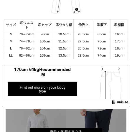
①ウエス
サイズ
②ヒップ
③ワタリ幅
④股上
⑤股下
⑥裾幅
ト
S
70～74cm
96cm
30.5cm
26.5cm
68cm
16cm
M
74～78cm
100cm
31.5cm
27.5cm
70cm
17cm
L
78～82cm
104cm
32.5cm
28.5cm
72cm
18cm
LL
82～86cm
108cm
33.5cm
29.5cm
74cm
19cm
170cm 64kgRecommended
M
Find out more on your body
type
身長・体型の異なる