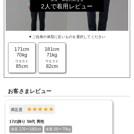
2人で着用レビュー
▼ご自身の体型に近いものを選択してください
171cm
181cm
70kg
71kg
ウエスト
ウエスト
85cm
82cm
お客さまレビュー
満足度
17の誇り 50代 男性
176〜180cm
66〜70kg
身長
体重