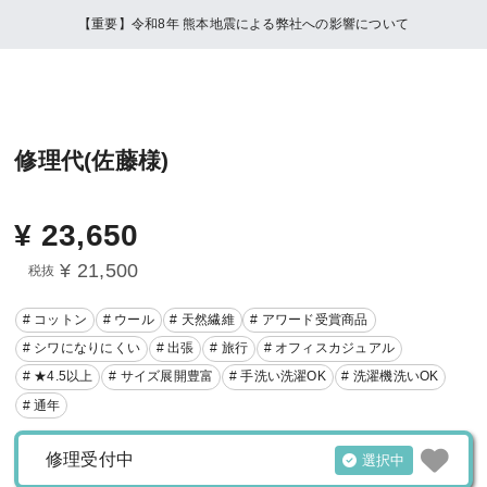
【重要】令和8年 熊本地震による弊社への影響について
修理代(佐藤様)
¥
23,650
¥ 21,500
税抜
# コットン
# ウール
# 天然繊維
# アワード受賞商品
# シワになりにくい
# 出張
# 旅行
# オフィスカジュアル
# ★4.5以上
# サイズ展開豊富
# 手洗い洗濯OK
# 洗濯機洗いOK
# 通年
修理受付中
選択中