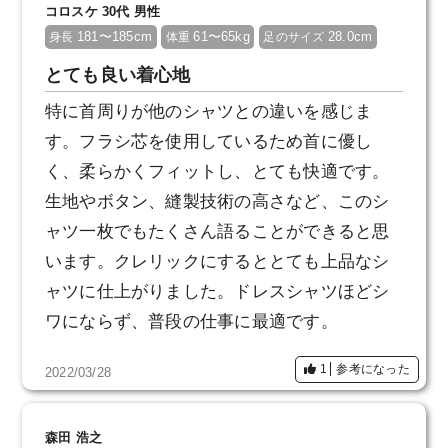
コロスケ 30代 男性
181〜185cm
61〜65kg
28.0cm
身長
体重
足のサイズ
とても良い着心地
特に首周りが他のシャツとの違いを感じま
す。フラシ芯を使用しているため首に優し
く、柔らかくフィットし、とても快適です。
生地やボタン、縫製技術の高さなど、このシ
ャツ一枚でもたくさん語ることができると思
います。クレリックにするととても上品なシ
ャツに仕上がりました。ドレスシャツほどシ
ワにならず、普段の仕事に最適です。
1
参考になった
2022/03/28
森田 浩之