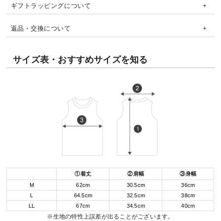
ギフトラッピングについて
返品・交換について
サイズ表・おすすめサイズを知る
①着丈
②肩幅
③身幅
M
62cm
30.5cm
36cm
L
64.5cm
32.5cm
38cm
LL
67cm
34.5cm
40cm
※生地の特性上誤差が出ることがございます。