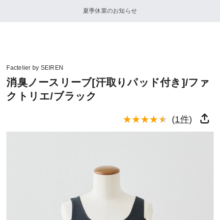
夏季休業のお知らせ
Factelier by SEIREN
消臭ノースリーブ[汗取りパッド付き]/ファ
クトリエ/ブラック
(
1件
)