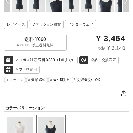
レディース
ファッション雑貨
アンダーウェア
¥
3,454
送料 ¥660
¥ 20,000以上送料無料
¥ 3,140
税抜
ネコポス対応 送料 ¥330（1点まで）
返品・交換不可
ギフト指定可
# コットン
# 天然繊維
# ★4.5以上
# 洗濯機洗いOK
カラーバリエーション