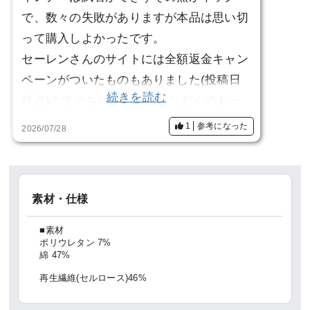
で、数々の失敗がありますが本品は思い切
って購入しよかったです。
セーレンさんのサイトには全額返金キャン
ペーンがついたものもありました(投稿日
続きを読む
時点)のでそちらをお試しいただくのも一
案と思います。
1
参考になった
2026/07/28
生地が厚くそこがマイナス1。楽天にクー
ルタイプがあったのでそちらも購入しまし
た。
素材・仕様
■素材
ポリウレタン 7%
綿 47%
再生繊維(セルロース)46%