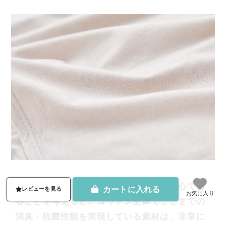
一般的な機能インナーがポリエステル中心であ
カートに入れる
レビューを見る
お気に入り
ることを考えると、コットン主体でここまでの
消臭・抗菌性能を実現している素材は、非常に