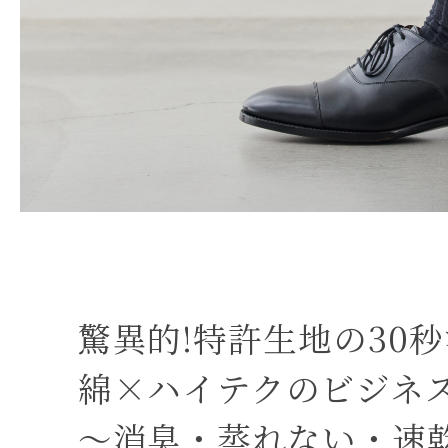
驚異的!特許生地の30
綿×ハイテクのビジネ
～消臭・蒸れない・速