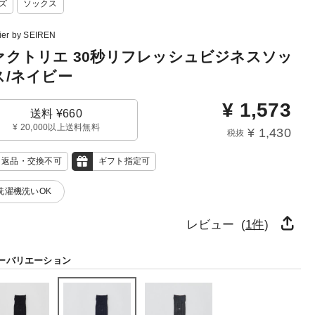
ズ
ソックス
lier by SEIREN
ァクトリエ 30秒リフレッシュビジネスソッ
ス/ネイビー
¥
1,573
送料 ¥660
¥ 20,000以上送料無料
¥ 1,430
税抜
返品・交換不可
ギフト指定可
 洗濯機洗いOK
レビュー (
1件
)
ーバリエーション