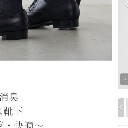
1
/ 
秒消臭
ス靴下
乾・快適～