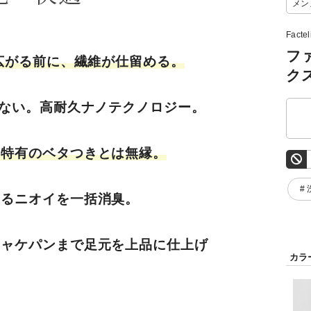
メン
Facte
フ
が広がる前に、繊維が仕留める。
ク
ちない。高耐久ナノテクノロジー。
繊特有のベタつきとは無縁。
#
ゆるニオイを一括消臭。
ジャケパンまで足元を上品に仕上げ
カラ