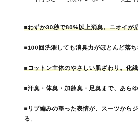
■わずか30秒で80%以上消臭。ニオイ
■100回洗濯しても消臭力がほとんど落
■コットン主体のやさしい肌ざわり。化
■汗臭・体臭・加齢臭・足臭まで、あら
■リブ編みの整った表情が、スーツから
る。