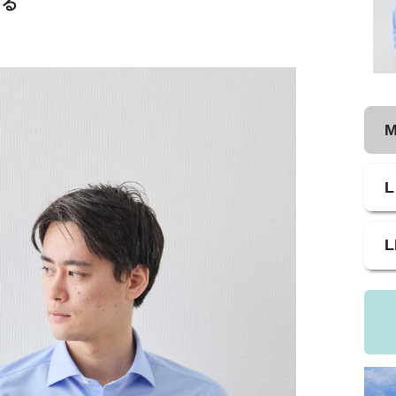
せる
L
L