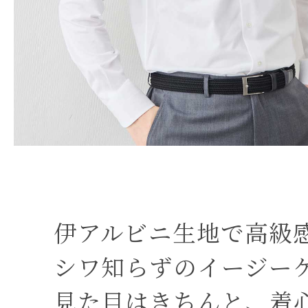
伊アルビニ生地で高級
シワ知らずのイージー
見た目はきちんと、着