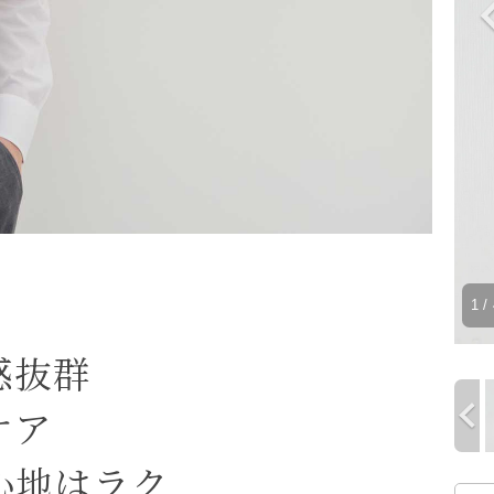
1
/ 
感抜群
ケア
心地はラク