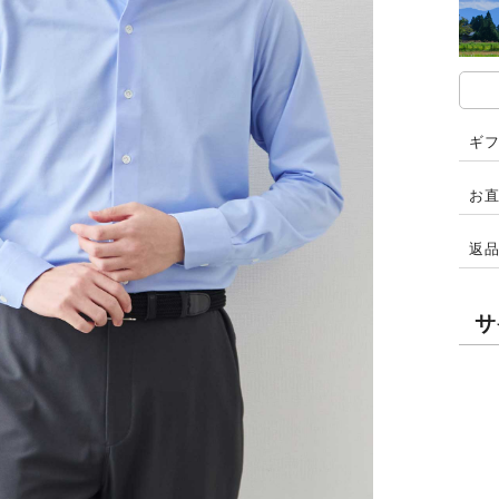
ギ
お
返
サ