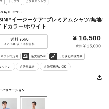
ズ
トップス
ビジネスシャツ
lier by HITOYOSHI
BINI“イージーケア”プレミアムシャツ/無地/
イドカラー/ホワイト
¥
16,500
送料 ¥660
¥ 20,000以上送料無料
¥ 15,000
税抜
ギフト指定可
裄丈詰め可
ふるさと納税対象
 コットン
# 天然繊維
# 洗濯機洗いOK
ーバリエーション