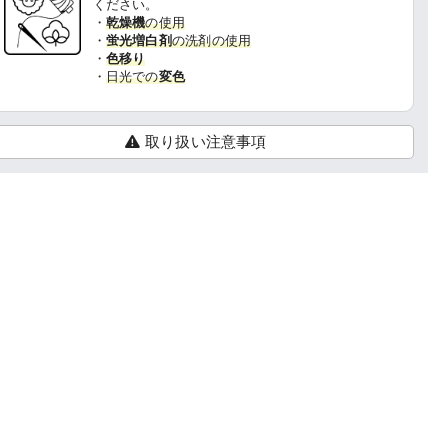
ください。
・
乾燥機
の使用
・
蛍光増白剤
の洗剤の使用
・
色移り
・
日光での
変色
取り扱い注意事項