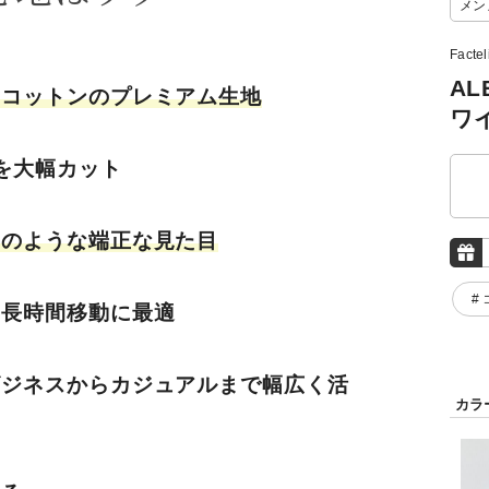
メン
Facte
AL
ンコットンのプレミアム生地
ワ
を大幅カット
ツのような端正な見た目
#
・長時間移動に最適
ビジネスからカジュアルまで幅広く活
カラ