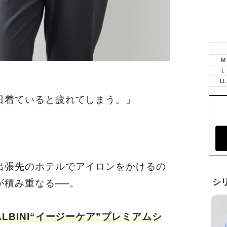
M
L
LL
日着ていると疲れてしまう。」
出張先のホテルでアイロンをかけるの
シ
が積み重なる──。
BINI“イージーケア”プレミアムシ