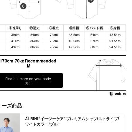
①首周り
②裄丈
③着丈
④肩幅
⑤バスト幅
⑥身幅
39cm
84cm
74cm
43.5cm
54cm
48.5cm
41cm
86cm
75cm
45.5cm
57cm
51.5cm
43cm
86cm
76cm
47.5cm
60cm
54.5cm
173cm 70kgRecommended
M
Find out more on your body
type
リーズ商品
ALBINI“イージーケア”プレミアムシャツ/ストライプ/
ワイドカラー/ブルー