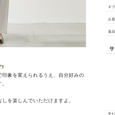
ギ
お
返
サ
!
で印象を変えられるうえ、自分好みの
す。
なしを楽しんでいただけますよ。
サイ