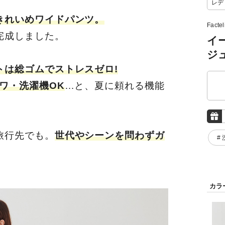
レデ
きれいめワイドパンツ。
Facte
完成しました。
イ
ジ
トは総ゴムでストレスゼロ!
ワ・洗濯機OK
…と、夏に頼れる機能
旅行先でも。
世代やシーンを問わずガ
#
カラ