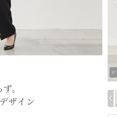
1
/ 
らず。
yデザイン