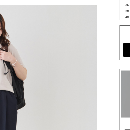
36
38
40