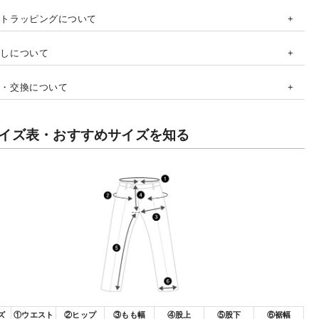
フトラッピングについて
直しについて
品・交換について
イズ表・おすすめサイズを知る
ズ
①ウエスト
②ヒップ
③もも幅
④股上
⑤股下
⑥裾幅