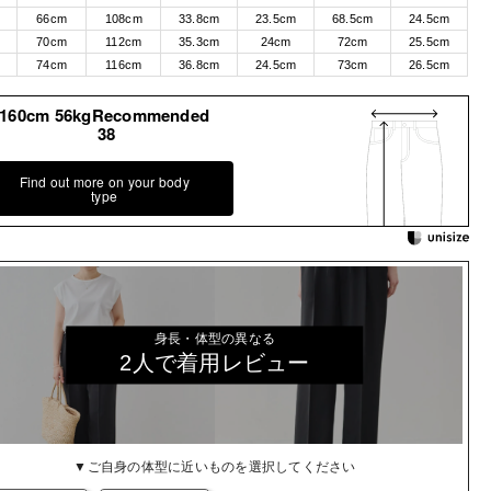
66cm
108cm
33.8cm
23.5cm
68.5cm
24.5cm
70cm
112cm
35.3cm
24cm
72cm
25.5cm
74cm
116cm
36.8cm
24.5cm
73cm
26.5cm
160cm 56kgRecommended
38
Find out more on your body
type
身長・体型の異なる
2人で着用レビュー
▼ご自身の体型に近いものを選択してください