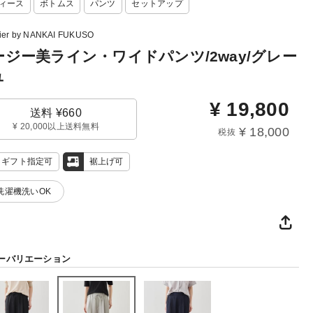
ィース
ボトムス
パンツ
セットアップ
lier by NANKAI FUKUSO
ージー美ライン・ワイドパンツ/2way/グレー
ュ
¥
19,800
送料 ¥660
¥ 20,000以上送料無料
¥ 18,000
税抜
ギフト指定可
裾上げ可
 洗濯機洗いOK
ーバリエーション