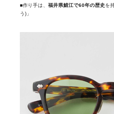
■作り手は、
福井県鯖江で60年の歴史
を
う)」