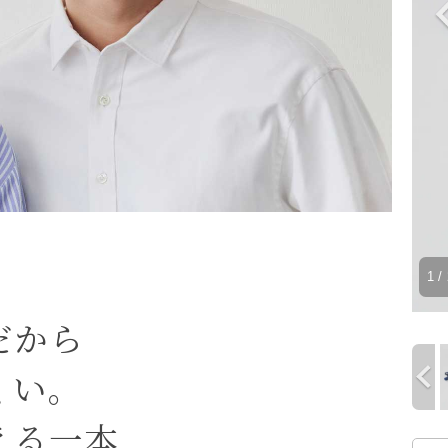
1
/ 
だから
くい。
える一本