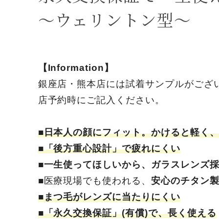
～ウェリントン型～
【Information】
銀座店・熊本店には試着サンプルがござ
店予約時にご記入ください。
■日本人の顔にフィット。かけると軽く
■「後方重心設計」で疲れにくい
■一生使ってほしいから、ガラスレンズ
■医療現場でも使われる、
安心のチタン
■まつ毛がレンズに当たりにくい
■「永久交換保証」(有償)で、長く使える