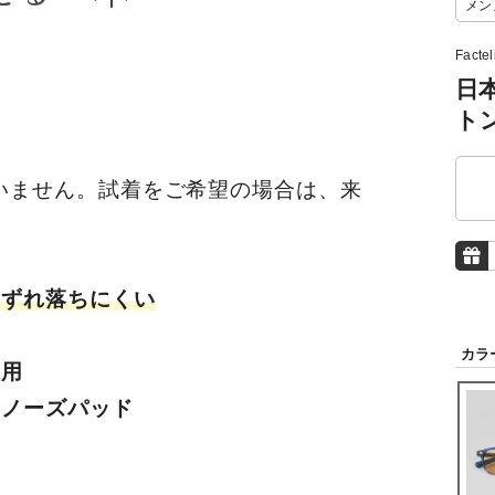
メン
Factel
日
ト
いません。試着をご希望の場合は、来
、ずれ落ちにくい
カラ
採用
製ノーズパッド