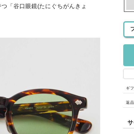
持つ「谷口眼鏡(たにぐちがんきょ
ギ
返
サ