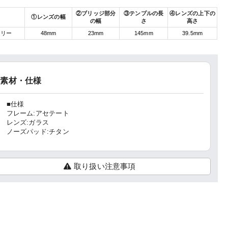
②ブリッジ部分
③テンプルの長
④レンズの上下の
①レンズの幅
の幅
さ
高さ
フリー
48mm
23mm
145mm
39.5mm
素材・仕様
■仕様
フレーム:アセテート
レンズ:ガラス
ノーズパッド:チタン
取り扱い注意事項