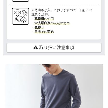
天然繊維が入っておりますので、下記にご
注意ください。
・
乾燥機
の使用
・
蛍光増白剤
の洗剤の使用
・
色移り
・
日光での
変色
取り扱い注意事項