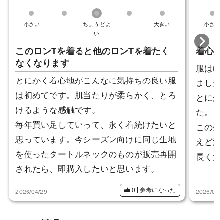
小さい
ちょうどよ
大きい
小さ
い
このロンTを着ると他のロンTを着たく
着心
なくなります
服は
とにかく着心地がこんなに気持ちの良い服
まし
は初めてです。肌当たりが柔らかく、とろ
とに
けるような感触です。
た。
毎年買い足していって、永く着続けたいと
この
思っています。今シーズン向けに同じ生地
えど
を使ったタートルネックのものが販売再開
長く
されたら、即購入したいと思います。
0
参考になった
2026/04/29
2026/03