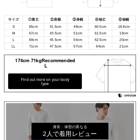
サイズ
①着丈
②肩幅
③身幅
④袖丈
⑤袖幅
S
65cm
41.5cm
48cm
60.5cm
18.8cm
M
67cm
43.5cm
51cm
61.5cm
19cm
L
69cm
45.5cm
54cm
62.5cm
20cm
LL
71cm
47.5cm
57cm
64cm
21cm
174cm 71kgRecommended
L
Find out more on your body
type
身長・体型の異なる
2人で着用レビュー