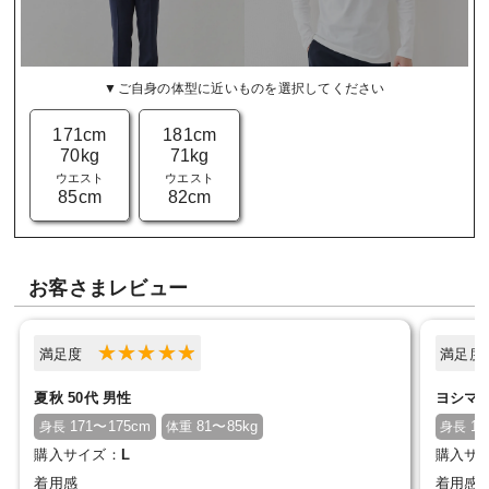
▼ご自身の体型に近いものを選択してください
171cm
181cm
70kg
71kg
ウエスト
ウエスト
85cm
82cm
お客さまレビュー
満足度
満足
夏秋 50代 男性
ヨシマル
171〜175cm
81〜85kg
17
身長
体重
身長
購入サイズ：
L
購入サ
着用感
着用感